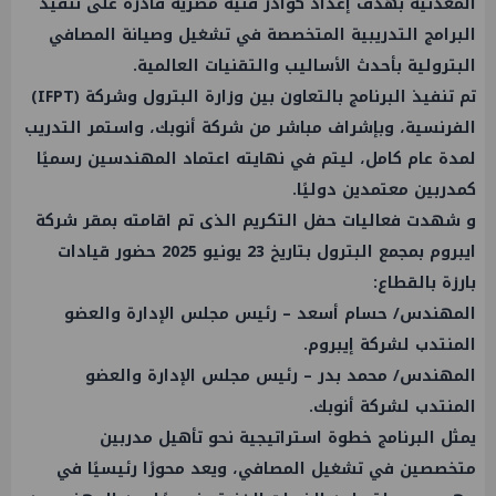
المعدنية بهدف إعداد كوادر فنية مصرية قادرة على تنفيذ
البرامج التدريبية المتخصصة في تشغيل وصيانة المصافي
البترولية بأحدث الأساليب والتقنيات العالمية.
تم تنفيذ البرنامج بالتعاون بين وزارة البترول وشركة (IFPT)
الفرنسية، وبإشراف مباشر من شركة أنوبك، واستمر التدريب
لمدة عام كامل، ليتم في نهايته اعتماد المهندسين رسميًا
كمدربين معتمدين دوليًا.
و شهدت فعاليات حفل التكريم الذى تم اقامته بمقر شركة
ايبروم بمجمع البترول بتاريخ 23 يونيو 2025 حضور قيادات
بارزة بالقطاع:
المهندس/ حسام أسعد – رئيس مجلس الإدارة والعضو
المنتدب لشركة إيبروم.
المهندس/ محمد بدر – رئيس مجلس الإدارة والعضو
المنتدب لشركة أنوبك.
يمثل البرنامج خطوة استراتيجية نحو تأهيل مدربين
متخصصين في تشغيل المصافي، ويعد محورًا رئيسيًا في