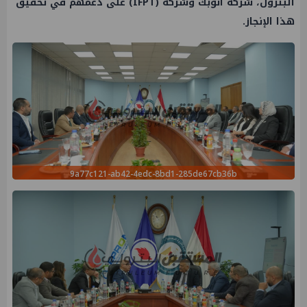
البترول، شركة أنوبك وشركة (IFPT) على دعمهم في تحقيق
هذا الإنجاز.
9a77c121-ab42-4edc-8bd1-285de67cb36b