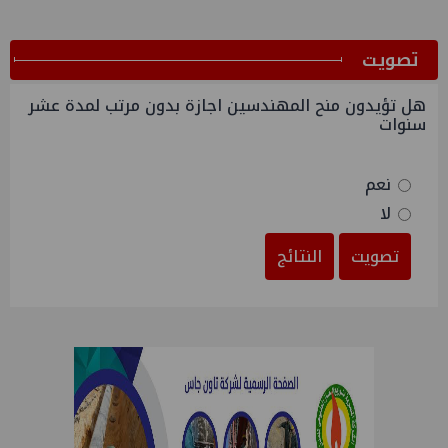
ﺗﺼﻮﻳﺖ
هل تؤيدون منح المهندسين اجازة بدون مرتب لمدة عشر
سنوات
نعم
لا
تصويت
النتائج