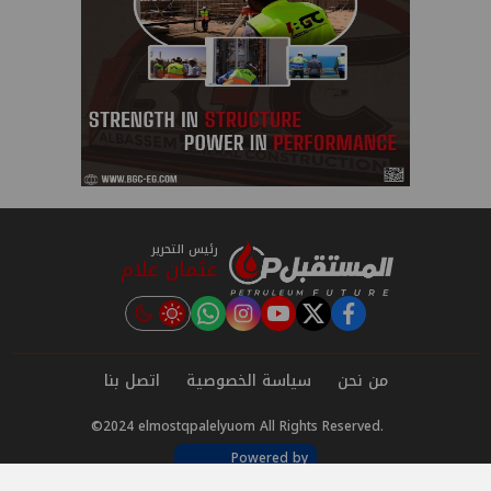
رئيس التحرير
عثمان علام
instagram
tiktok
youtube
twitter
facebook
من نحن
سياسة الخصوصية
اتصل بنا
©2024 elmostqpalelyuom All Rights Reserved.
Powered by