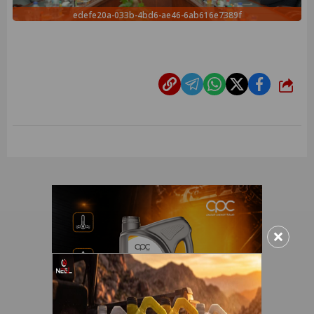
edefe20a-033b-4bd6-ae46-6ab616e7389f
شارك
×