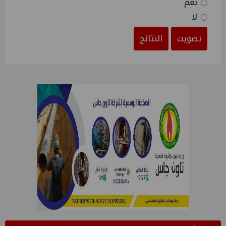
نعم
لا
تصويت
النتائج