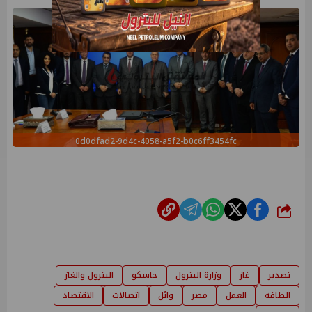
0d0dfad2-9d4c-4058-a5f2-b0c6ff3454fc
شارك
تصدير
غاز
وزارة البترول
جاسكو
البترول والغاز
الطاقة
العمل
مصر
وائل
اتصالات
الاقتصاد