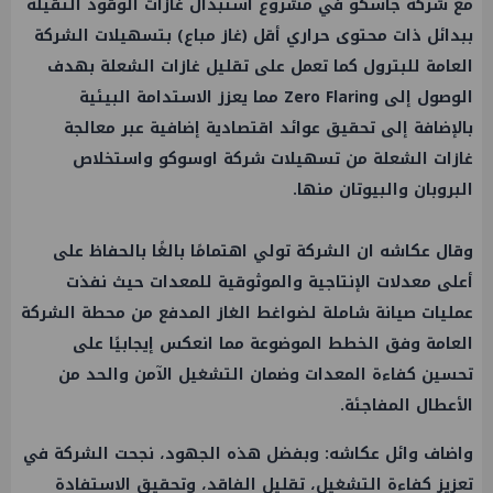
مع شركة
جاسكو
في مشروع استبدال غازات الوقود الثقيلة
ببدائل ذات محتوى حراري أقل (غاز مباع) بتسهيلات الشركة
العامة للبترول كما تعمل على تقليل غازات الشعلة بهدف
الوصول إلى Zero Flaring مما يعزز الاستدامة البيئية
بالإضافة إلى تحقيق عوائد اقتصادية إضافية عبر معالجة
غازات الشعلة من تسهيلات شركة اوسوكو واستخلاص
البروبان والبيوتان منها.
وقال عكاشه ان الشركة تولي اهتمامًا بالغًا بالحفاظ على
أعلى معدلات الإنتاجية والموثوقية للمعدات حيث نفذت
عمليات صيانة شاملة لضواغط الغاز المدفع من محطة الشركة
العامة وفق الخطط الموضوعة مما انعكس إيجابيًا على
تحسين كفاءة المعدات وضمان التشغيل الآمن والحد من
الأعطال المفاجئة.
واضاف
وائل
عكاشه: وبفضل هذه الجهود، نجحت الشركة في
تعزيز كفاءة التشغيل، تقليل الفاقد، وتحقيق الاستفادة