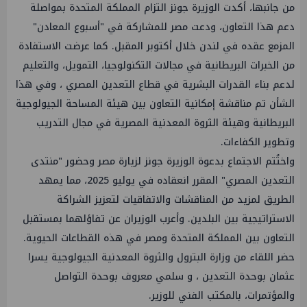
من جانبها، أكدت الوزيرة جونز التزام المملكة المتحدة بمواصلة
دعم هذا التعاون، ودعت مصر للمشاركة في "أسبوع المعادن"
المزمع عقده في لندن خلال أكتوبر المقبل. كما عرضت الاستفادة
من الخبرات البريطانية في مجالات التكنولوجيا، التمويل، والتعليم
لدعم بناء القدرات البشرية في قطاع التعدين المصري ، وفي هذا
الشأن تم مناقشة إمكانية التعاون بين هيئة المساحة الجيولوجية
البريطانية وهيئة الثروة المعدنية المصرية في مجال التدريب
وتطوير الكفاءات.
واختُتم الاجتماع بدعوة الوزيرة جونز لزيارة مصر وحضور "منتدى
التعدين المصري" المقرر انعقاده في يوليو 2025، مما يمهد
الطريق لمزيد من المناقشات والاتفاقيات لتعزيز الشراكة
الاستراتيجية بين البلدين. وأعرب الوزيران عن تفاؤلهما بمستقبل
التعاون بين المملكة المتحدة ومصر في هذه القطاعات الحيوية.
حضر اللقاء من وزارة البترول والثروة المعدنية الجيولوجية يسرا
عثمان بوحدة التعدين ، و سلمي معروف بوحدة التواصل
والمؤتمرات، بالمكتب الفني للوزير.