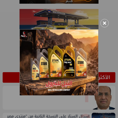
×
الأكثر قراءة
1
وائل عطية يكتب: انتحال صفة الزلزال
إسدال الستار على النسخة الثانية من "منتدى مصر