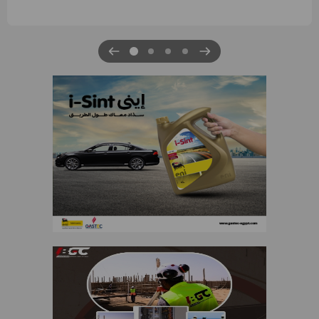
الرابعة لتنمية حقل غاز كاموس البحري التابع لشركة شمال سيناء
للبترول