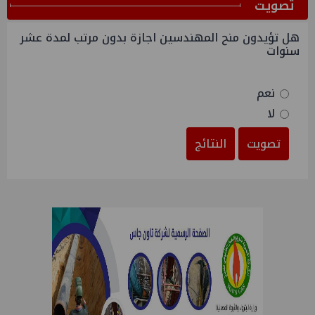
ﺗﺼﻮﻳﺖ
هل تؤيدون منح المهندسين اجازة بدون مرتب لمدة عشر
سنوات
نعم
لا
تصويت
النتائج