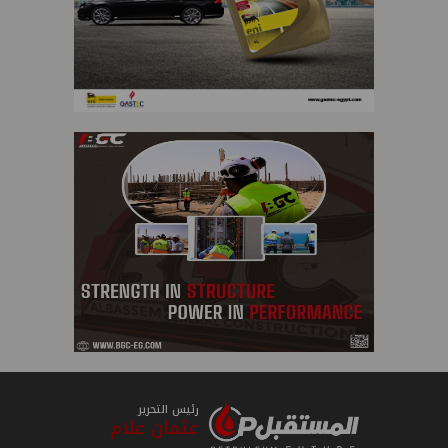
رئيس التحرير
عثمان علام