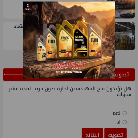
4
5
سيدبك تؤكد ريادتها في جودة الخامات باعتماد
عالمي جديد
ﺗﺼﻮﻳﺖ
هل تؤيدون منح المهندسين اجازة بدون مرتب لمدة عشر
سنوات
نعم
لا
تصويت
النتائج