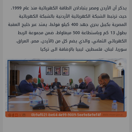
يذكر أن الأردن ومصر يتبادلان الطاقة الكهربائية منذ عام 1999،
حيث ترتبط الشبكة الكهربائية الأردنية بالشبكة الكهربائية
المصرية بكيبل بحري جهد 400 كيلو فولط، يمتد عبر خليج العقبة
بطول 13 كم وباستطاعة 500 ميغاواط، ضمن مجموعة الربط
الكهربائي الثماني، والذي يضم كل من (الأردن، مصر، العراق،
سوريا، لبنان، فلسطين، ليبيا بالإضافة الى تركيا
0b9af021-be64-4e99-9009-5ee9e8e9ef4f