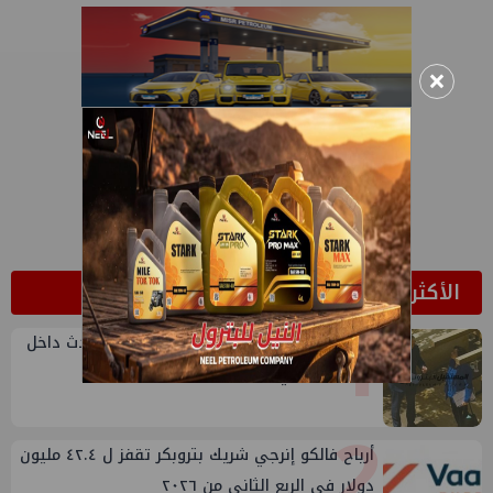
×
الأكثر قراءة
1
صورة البرجولة وعفريتة التسريبات..ماذا يحدث داخل
المكتب الفني للوزير؟
2
أرباح فالكو إنرجي شريك بتروبكر تقفز ل ٤٢.٤ مليون
دولار في الربع الثاني من ٢٠٢٦