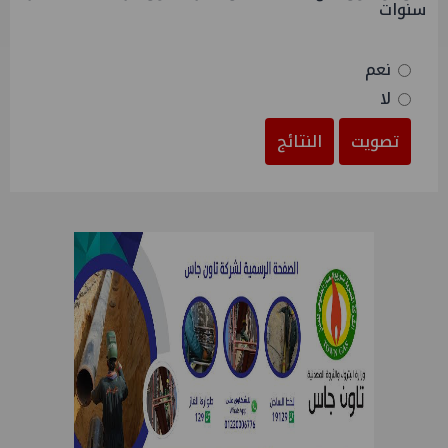
سنوات
نعم
لا
تصويت
النتائج