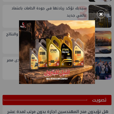
3
سيدبك تؤكد ريادتها في جودة الخامات باعتماد
×
عالمي جديد
4
تقييم أداء وزارة البترول...بين حساب الأداء والنتائج
5
إسدال الستار على النسخة الثانية من "منتدى مصر
للطاقة والصناعة 2026" بنجاح
ﺗﺼﻮﻳﺖ
هل تؤيدون منح المهندسين اجازة بدون مرتب لمدة عشر