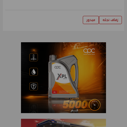
زفاف نجله
ميدور