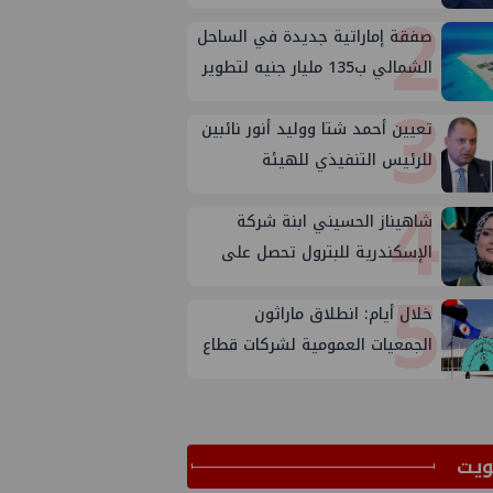
2
صفقة إماراتية جديدة في الساحل
الشمالي ب135 مليار جنيه لتطوير
3
الجفيرة
تعيين أحمد شتا ووليد أنور نائبين
للرئيس التنفيذي للهيئة
4
شاهيناز الحسيني ابنة شركة
الإسكندرية للبترول تحصل على
5
ماجستير إدارة الجودة
خلال أيام: انطلاق ماراثون
الجمعيات العمومية لشركات قطاع
البترول
ﻳﺖ