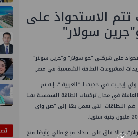
تتم الاستحواذ على
جرين سولار"
حواذ على شركتي "جو سولار" و"جرين سولار"
وريدات لمشروعات الطاقة الشمسية في مصر.
ي إيجيبت في حديث لـ "العربية "، إنه تم
العاملة في مجال تركيبات الطاقة الشمسية بقنا
ضم النطاقات التي تعمل بها إلى "صن واي
ﺗﺼﻮ
ار"، و الاتفاق على سداد مبلغ مالي وأيضا منح