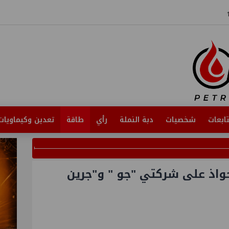
ابعات
شخصيات
دبة النملة
رأي
طاقة
تعدين وكيماويات
حواذ على شركتي "جو " و"جرين