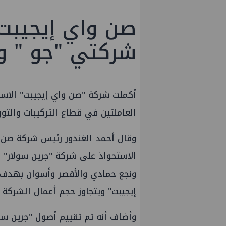
صن واي إيجيبت 
شركتي "جو " و"
أكملت شركة "صن واي إيجيبت" الاست
العاملتين في قطاع التركيبات والت
وقال أحمد الغندور رئيس شركة صن وا
الاستحواذ على شركة "جرين سولار" 
ونجع حمادي والأقصر وأسوان بهدف 
إيجيبت" ويتجاوز حجم أعمال الشركة 20 مليون جنيه سنويا.
وأضاف أنه تم تقييم أصول "جرين سول