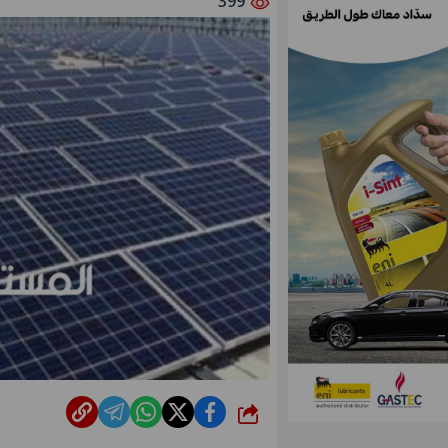
399
شارك