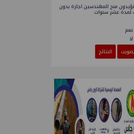
ؤيدون منح المهندسين اجازة بدون
 لمدة عشر سنوات
نعم
لا
صويت
النتائج