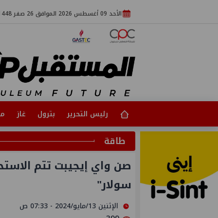
الأحد 09 أغسطس 2026 الموافق 26 صفر 1448
رئيس التحرير
بترول
غاز
مت
طاقة
صن واي إيجيبت تتم الاست
سولار"
الإثنين 13/مايو/2024 - 07:33 ص