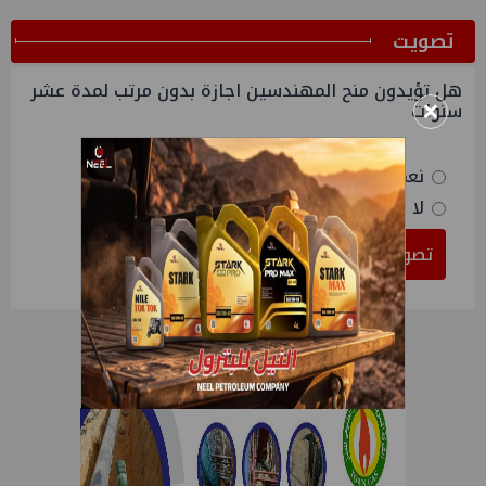
ﺗﺼﻮﻳﺖ
هل تؤيدون منح المهندسين اجازة بدون مرتب لمدة عشر
×
سنوات
نعم
لا
تصويت
النتائج