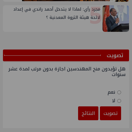
5
مجرد رأي: لماذا لا يتدخل أحمد راندي في إعداد
لائحة هيئة الثروة المعدنية ؟
ﺗﺼﻮﻳﺖ
هل تؤيدون منح المهندسين اجازة بدون مرتب لمدة عشر
سنوات
نعم
لا
تصويت
النتائج