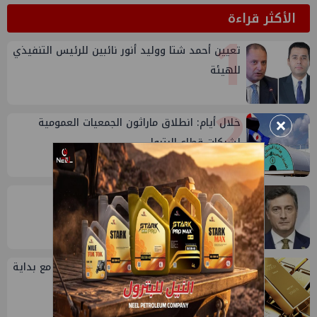
الأكثر قراءة
1
تعيين أحمد شتا ووليد أنور نائبين للرئيس التنفيذي
للهيئة
2
×
خلال أيام: انطلاق ماراثون الجمعيات العمومية
لشركات قطاع البترول
3
إيني تعين مديراً جديد لها في مصر
4
سعر الذهب اليوم في مصر يواصل الارتفاع مع بداية
تعاملات السبت