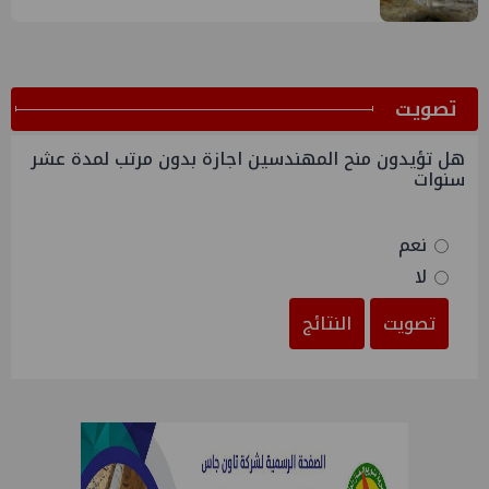
ﺗﺼﻮﻳﺖ
هل تؤيدون منح المهندسين اجازة بدون مرتب لمدة عشر
سنوات
نعم
لا
تصويت
النتائج