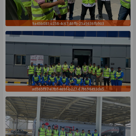
9a45b081-c258-4c67-86fb-25a5636fb903
ad565f97-e7bf-469f-b227-676698493de5