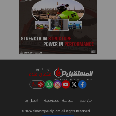
رئيس التحرير
عثمان علام
instagram
tiktok
youtube
twitter
facebook
من نحن
سياسة الخصوصية
اتصل بنا
©2024 elmostqpalelyuom All Rights Reserved.