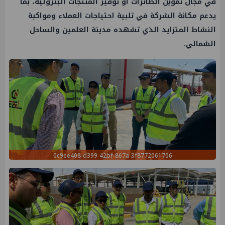
في مجال تموين الطائرات أو توفير المنتجات البترولية، بما
يدعم مكانة الشركة في تلبية احتياجات العملاء ومواكبة
النشاط المتزايد الذي تشهده مدينة العلمين والساحل
الشمالي.
0c9ee408-d399-42bf-867a-3f8772061706