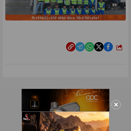
fb2996d2-c65f-4986-80ce-78c678fca9e1
شارك
×