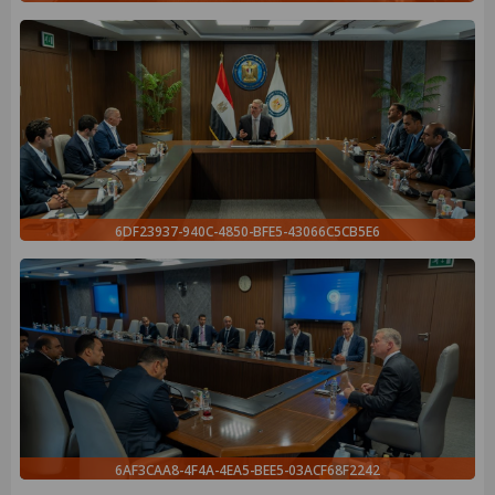
6DF23937-940C-4850-BFE5-43066C5CB5E6
6AF3CAA8-4F4A-4EA5-BEE5-03ACF68F2242