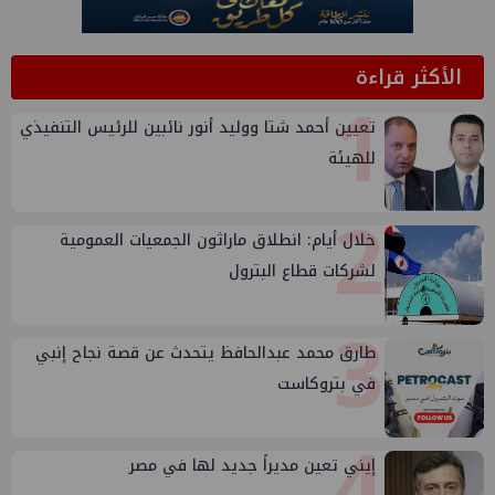
الأكثر قراءة
1
تعيين أحمد شتا ووليد أنور نائبين للرئيس التنفيذي
للهيئة
2
خلال أيام: انطلاق ماراثون الجمعيات العمومية
لشركات قطاع البترول
3
طارق محمد عبدالحافظ يتحدث عن قصة نجاح إنبي
في بتروكاست
4
إيني تعين مديراً جديد لها في مصر