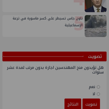
5
تاون جاس تسيطر علي كسر ماسورة في ترعة
الإسماعيلية
ﺗﺼﻮﻳﺖ
هل تؤيدون منح المهندسين اجازة بدون مرتب لمدة عشر
سنوات
نعم
لا
تصويت
النتائج