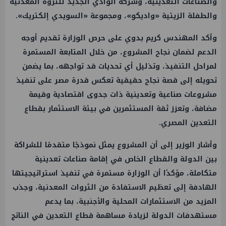
والصناعات التعدينية، وشركة الوادي الجديد للثروة المعدنية
والطفلة الزيتية «واديكو»، ومجموعة «السويدي إلكتريك».
وأكد المهندس كريم بدوي على حرص الوزارة تقديم أوجه
الدعم لضمان نجاح المشروع، من خلال المتابعة المستمرة
لمراحل التنفيذ، وتذليل أي تحديات قد تواجهه، بما يضمن
تحويله إلى قصة نجاح حقيقية تعكس قدرة مصر على تنفيذ
مشروعات صناعية وتعدينية ذات جدوى اقتصادية وقيمة
مضافة، وتعزز ثقة المستثمرين في بيئة الاستثمار بقطاع
التعدين المصري.
وأشار الوزير إلى أن المشروع يمثل نموذجًا متقدمًا للشراكة
بين الدولة والقطاع الخاص في إقامة صناعات تعدينية
متكاملة، مؤكدًا أن الوزارة مستمرة في تنفيذ استراتيجيتها
الهادفة إلى تعظيم الاستفادة من الثروات المعدنية، وجذب
المزيد من الاستثمارات المحلية والأجنبية، بما يدعم
مستهدفات الدولة لزيادة مساهمة قطاع التعدين في الناتج