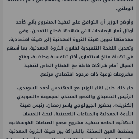
الوطني.
وأوضح الوزير أن التوافق على تنفيذ المشروع يأتي كأحد
أوائل ثمار الإصلاحات التي شهدها قطاع التعدين، وفي
مقدمتها تحويل هيئة الثروة المعدنية إلى هيئة اقتصادية،
وتعديل اللائحة التنفيذية لقانون الثروة المعدنية، بما أسهم
في تهيئة مناخ استثماري أكثر تنافسية وجاذبية، وفتح
المجال أمام شراكات فاعلة مع القطاع الخاص لتنفيذ
مشروعات نوعية ذات مردود اقتصادي مرتفع.
جاء ذلك خلال لقاء الوزير مع المهندس أحمد السويدي،
الرئيس التنفيذي والعضو المنتدب لمجموعة «السويدي
إلكتريك»، بحضور الجيولوجي ياسر رمضان، رئيس هيئة
الثروة المعدنية والصناعات التعدينية، لبحث اللمسات
النهائية الخاصة بتنفيذ مشروع مجمع الصناعات الفوسفاتية
بمنطقة العين السخنة، بالشراكة بين هيئة الثروة المعدنية