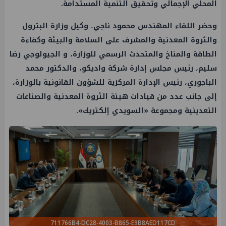
المحلي الإجمالي وتحقيق التنمية المستدامة.
وحضر اللقاء المهندس محمود ناجي، وكيل وزارة البترول
والثروة المعدنية والمشرف على السلامة والبيئة وكفاءة
الطاقة والمناخ والمتحدث الرسمي للوزارة، و الجيولوجي رضا
سليم، رئيس مجلس إدارة شركة واديكو، والدكتور محمد
الباجوري، رئيس الإدارة المركزية للشؤون القانونية بالوزارة،
إلى جانب عدد من قيادات هيئة الثروة المعدنية والصناعات
التعدينية ومجموعة «السويدي إلكتريك».
711766B4-DC28-4003-B865-E9B8AED117CD