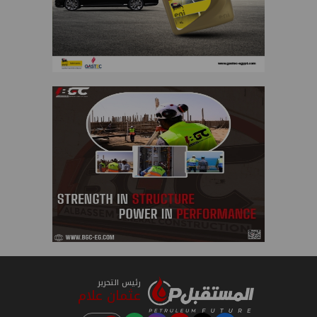
رئيس التحرير
عثمان علام