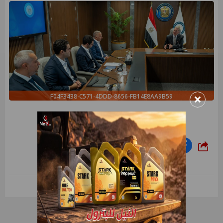
×
F04F3438-C571-4DDD-8656-FB14E8AA9B59
شارك