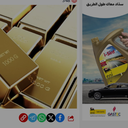
348
شارك