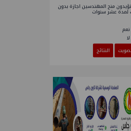
ؤيدون منح المهندسين اجازة بدون
 لمدة عشر سنوات
نعم
لا
صويت
النتائج