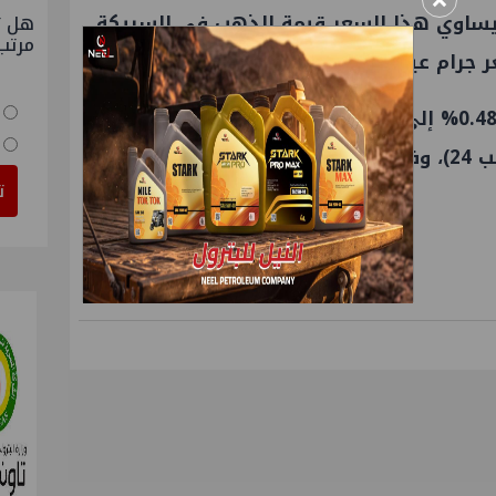
×
ويساوي هذا السعر قيمة الذهب في السبيكة،
هل ت
مرتب
ام عيار 24.
وارتفع سعر الذهب عالميًا بنسبة 0.48% إلى نحو 4126 دولارًا للأونصة، (وتعادل
ت