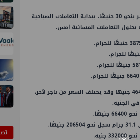
انخفض سعر الذهب اليوم في مصر بنحو 30 جنيهًا، ببداية التعاملات الصباحية
وهبط سعر الجنيه الذهب إلى 46480 جنيها وقد يختلف السعر من تاجر لآخر،
ي الجنيه.
ا.
ﺗﺼﻮ