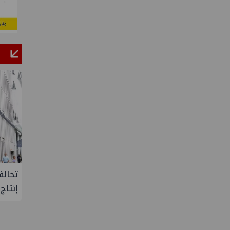
ح يتفقد مصنع ووتك لإنتاج
تحالف أوبك+ يتفق على زيادة
ية بإدكو
إنتاج النفط خلال سبتمبر