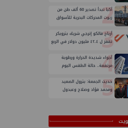
2
على الإمدادات
أكبا تبدأ تصدير 60 ألف طن من
زيوت المحركات البحرية للأسواق
3
الخارجية
أرباح فالكو إنرجي شريك بتروبكر
تقفز ل ٤٢.٤ مليون دولار في الربع
4
الثاني من ٢٠٢٦
أجواء شديدة الحرارة ورطوبة
مرتفعة.. حالة الطقس اليوم
5
الجمعة 7 أغسطس 2026
حديث الجمعة: بترول الصعيد
ومحمد فؤاد وصلاح وعبدول
ﻳﺖ