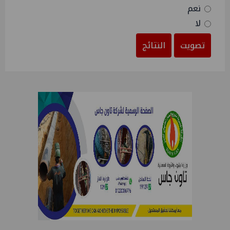
نعم
لا
تصويت
النتائج