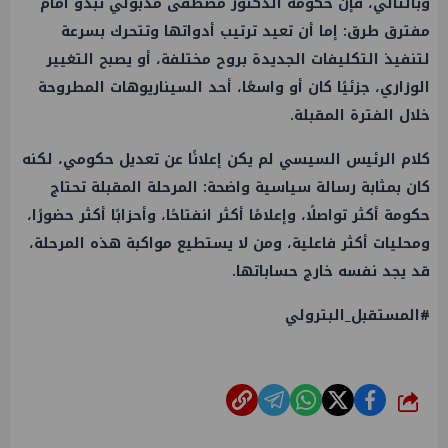
وبالتالي، فإن حكومة الدكتور مصطفى مدبولي تبدو أمام
مفترق طرق: إما أن تعيد ترتيب أدواتها وتتحرك بسرعة
لتنفيذ التكليفات الجديدة بروح مختلفة، أو يصبح التغيير
الوزاري، جزئيًا كان أو واسعًا، أحد السيناريوهات المطروحة
خلال الفترة المقبلة.
كلام الرئيس السيسي لم يكن إعلانًا عن تعديل حكومي، لكنه
كان بمثابة رسالة سياسية واضحة: المرحلة المقبلة تحتاج
حكومة أكثر تواصلًا، وإعلامًا أكثر انفتاحًا، وأحزابًا أكثر حضورًا،
ومحليات أكثر فاعلية، ومن لا يستطيع مواكبة هذه المرحلة،
قد يجد نفسه خارج حساباتها.
#المستقبل_البترولي
شارك