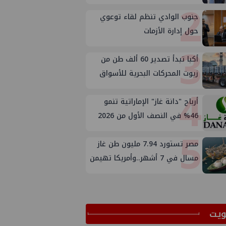
2
جنوب الوادي تنظم لقاء توعوي
حول إدارة الأزمات
3
أكبا تبدأ تصدير 60 ألف طن من
زيوت المحركات البحرية للأسواق
4
الخارجية
أرباح "دانة غاز" الإماراتية تنمو
46% في النصف الأول من 2026
5
مصر تستورد 7.94 مليون طن غاز
مسال في 7 أشهر..وأمريكا تهيمن
على الإمدادات
ﻳﺖ