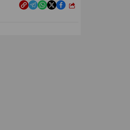
شارك
PMS تنهي أعمال إنزال الخطوط البحرية
الثلاث بمشروع المرحلة الرابعة لتنمية حقل
غاز كاموس البحري التابع لشركة شمال
سيناء للبترول