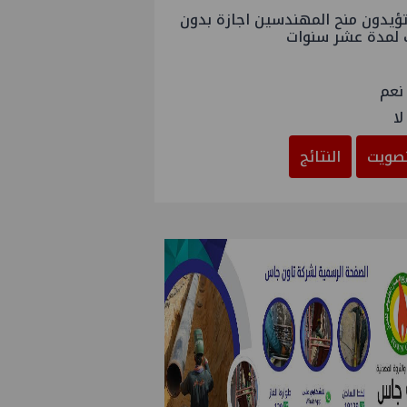
ؤيدون منح المهندسين اجازة بدون
 لمدة عشر سنوات
نعم
لا
صويت
النتائج