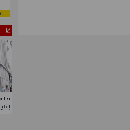
علاء عبدالفتاح يتفقد مصنع ووتك لإنتاج
تحالف أوبك+ ي
الالواح الخشبية بإدكو
إنتاج النفط خلا