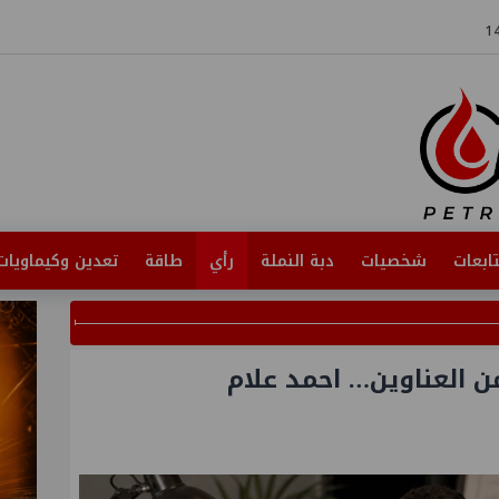
ابعات
شخصيات
دبة النملة
رأي
طاقة
تعدين وكيماويات
من العناوين… احمد علام