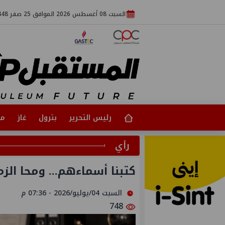
السبت 08 أغسطس 2026 الموافق 25 صفر 1448
رئيس التحرير
بترول
غاز
مت
رأي
كتبنا أسماءهم... ومحا الز
السبت 04/يوليو/2026 - 07:36 م
748