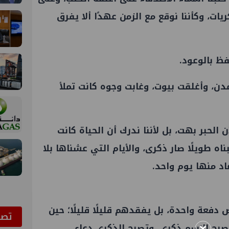
ات، وكأننا نوقع مع الزمن عهدًا ألا يفرق
فظ بالوعود.
مدن، وأغلقت بيوت، وغابت وجوه كانت تملأ
ن الحبر بهت، بل لأننا ندرك أن الحياة كانت
اه طويلًا صار ذكرى، والأيام التي عشناها بلا
اد منها يوم واحد.
 دفعة واحدة، بل يفقدهم قليلًا قليلًا؛ حين
ﺗﺼﻮ
 يصبح الاسم ذكرى، وتصبح الذكرى دعاء.