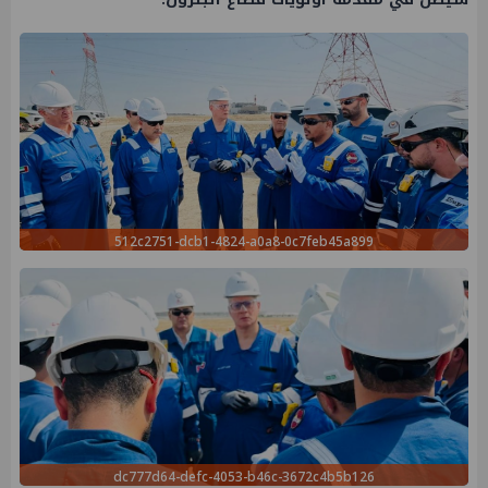
512c2751-dcb1-4824-a0a8-0c7feb45a899
dc777d64-defc-4053-b46c-3672c4b5b126