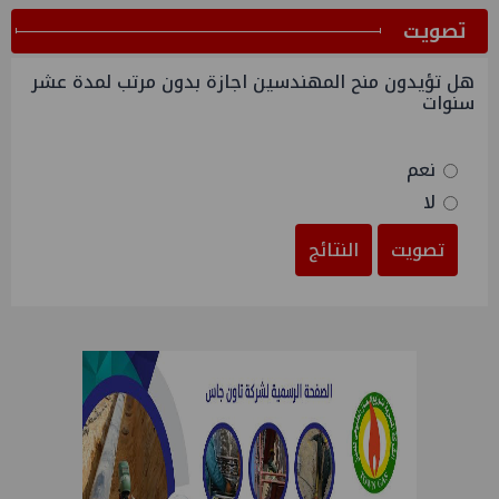
ﺗﺼﻮﻳﺖ
هل تؤيدون منح المهندسين اجازة بدون مرتب لمدة عشر
سنوات
نعم
لا
تصويت
النتائج