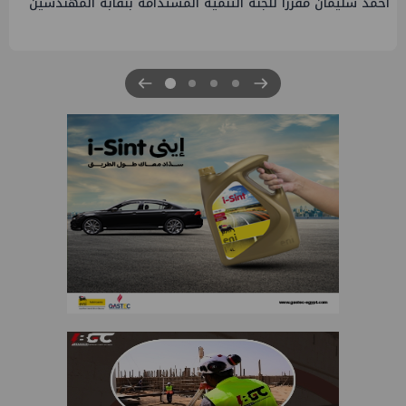
PMS تنهي أعمال إنزال الخطوط البحرية الثلاث بمشروع المرحلة
الرابعة لتنمية حقل غاز كاموس البحري التابع لشركة شمال سيناء
للبترول