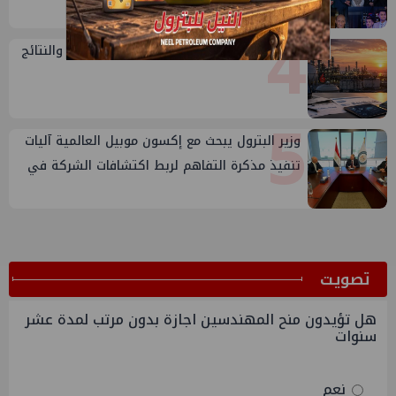
4
تقييم أداء وزارة البترول...بين حساب الأداء والنتائج
5
وزير البترول يبحث مع إكسون موبيل العالمية آليات
تنفيذ مذكرة التفاهم لربط اكتشافات الشركة في
قبرص بالبنية التحتية المصرية
ﺗﺼﻮﻳﺖ
هل تؤيدون منح المهندسين اجازة بدون مرتب لمدة عشر
سنوات
نعم