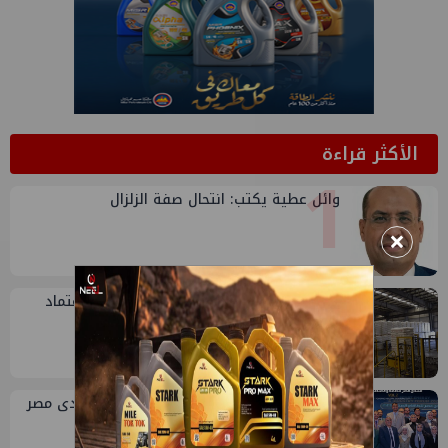
الأكثر قراءة
1
وائل عطية يكتب: انتحال صفة الزلزال
×
2
سيدبك تؤكد ريادتها في جودة الخامات باعتماد
عالمي جديد
3
إسدال الستار على النسخة الثانية من "منتدى مصر
للطاقة والصناعة 2026" بنجاح