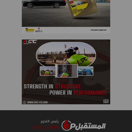
رئيس التحرير
عثمان علام