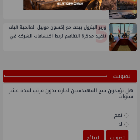
4
5
وزير البترول يبحث مع إكسون موبيل العالمية آليات
تنفيذ مذكرة التفاهم لربط اكتشافات الشركة في
قبرص بالبنية التحتية المصرية
ﺗﺼﻮﻳﺖ
هل تؤيدون منح المهندسين اجازة بدون مرتب لمدة عشر
سنوات
نعم
لا
تصويت
النتائج