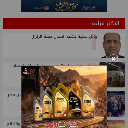
الأكثر قراءة
1
وائل عطية يكتب: انتحال صفة الزلزال
2
×
سيدبك تؤكد ريادتها في جودة الخامات باعتماد
عالمي جديد
3
إسدال الستار على النسخة الثانية من "منتدى مصر
للطاقة والصناعة 2026" بنجاح
تقييم أداء وزارة البترول...بين حساب الأداء والنتائج