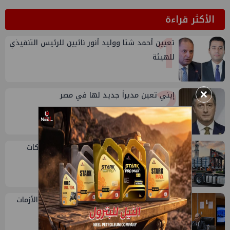
الأكثر قراءة
1
تعيين أحمد شتا ووليد أنور نائبين للرئيس التنفيذي
للهيئة
2
×
إيني تعين مديراً جديد لها في مصر
3
أكبا تبدأ تصدير 60 ألف طن من زيوت المحركات
البحرية للأسواق الخارجية
4
جنوب الوادي تنظم لقاء توعوي حول إدارة الأزمات