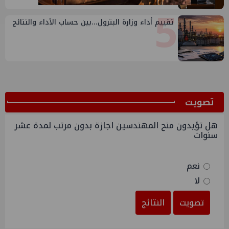
5
تقييم أداء وزارة البترول...بين حساب الأداء والنتائج
ﺗﺼﻮﻳﺖ
هل تؤيدون منح المهندسين اجازة بدون مرتب لمدة عشر
سنوات
نعم
لا
تصويت
النتائج