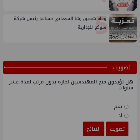
5
وفاة شقيق رشا السعدني مساعد رئيس شركة
سوكو للإدارية
ﺗﺼﻮﻳﺖ
هل تؤيدون منح المهندسين اجازة بدون مرتب لمدة عشر
سنوات
نعم
لا
تصويت
النتائج