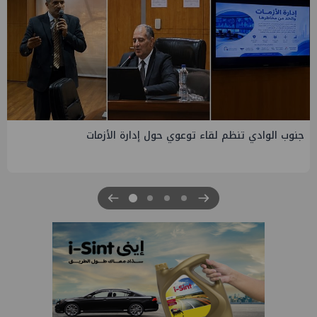
التخطيط والبترول يبحثان جهود تحقيق أمن الطاقة ضمن خطة
التنمية الاقتصادية والاجتماعية للعام المالي ٢٠٢٧/٢٠٢٦