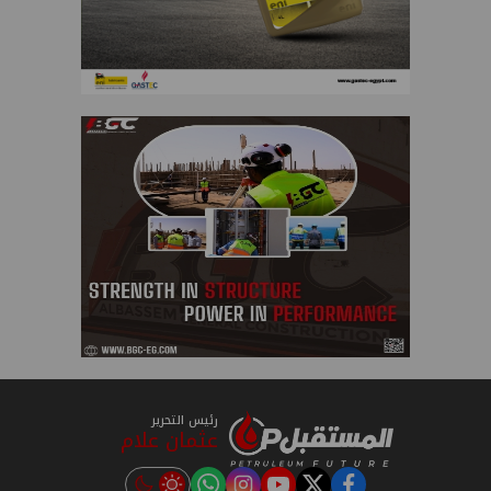
رئيس التحرير
عثمان علام