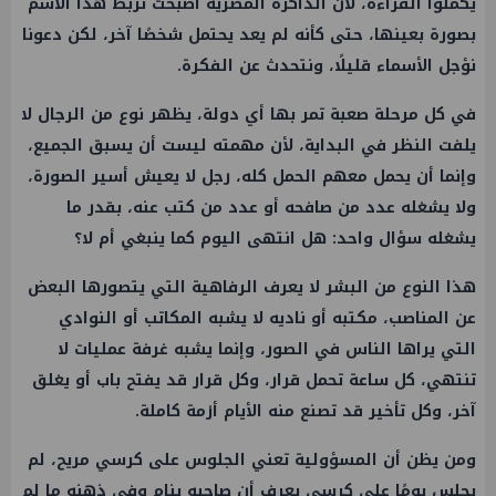
يكملوا القراءة، لأن الذاكرة المصرية أصبحت تربط هذا الاسم
بصورة بعينها، حتى كأنه لم يعد يحتمل شخصًا آخر، لكن دعونا
نؤجل الأسماء قليلًا، ونتحدث عن الفكرة.
في كل مرحلة صعبة تمر بها أي دولة، يظهر نوع من الرجال لا
يلفت النظر في البداية، لأن مهمته ليست أن يسبق الجميع،
وإنما أن يحمل معهم الحمل كله، رجل لا يعيش أسير الصورة،
ولا يشغله عدد من صافحه أو عدد من كتب عنه، بقدر ما
يشغله سؤال واحد: هل انتهى اليوم كما ينبغي أم لا؟
هذا النوع من البشر لا يعرف الرفاهية التي يتصورها البعض
عن المناصب، مكتبه أو ناديه لا يشبه المكاتب أو النوادي
التي يراها الناس في الصور، وإنما يشبه غرفة عمليات لا
تنتهي، كل ساعة تحمل قرار، وكل قرار قد يفتح باب أو يغلق
آخر، وكل تأخير قد تصنع منه الأيام أزمة كاملة.
ومن يظن أن المسؤولية تعني الجلوس على كرسي مريح، لم
يجلس يومًا على كرسي يعرف أن صاحبه ينام وفي ذهنه ما لم