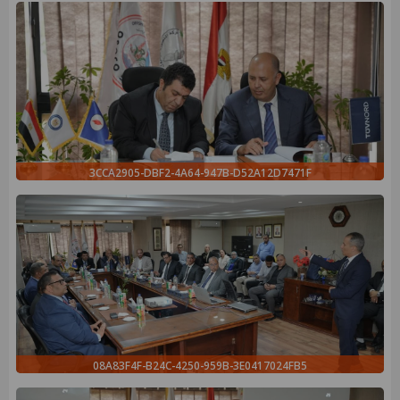
3CCA2905-DBF2-4A64-947B-D52A12D7471F
08A83F4F-B24C-4250-959B-3E0417024FB5