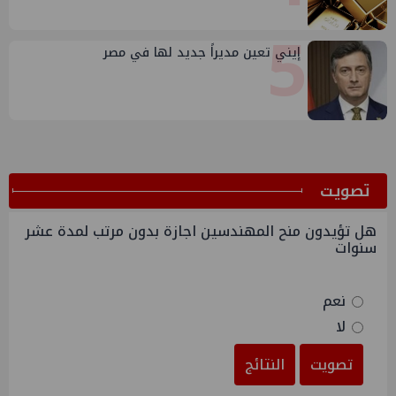
5
إيني تعين مديراً جديد لها في مصر
ﺗﺼﻮﻳﺖ
هل تؤيدون منح المهندسين اجازة بدون مرتب لمدة عشر
سنوات
نعم
لا
تصويت
النتائج