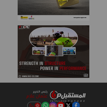
رئيس التحرير
عثمان علام