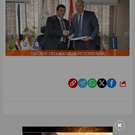
C6FC553F-CB53-4C11-B28E-FF72C93D7CA0
شارك
×