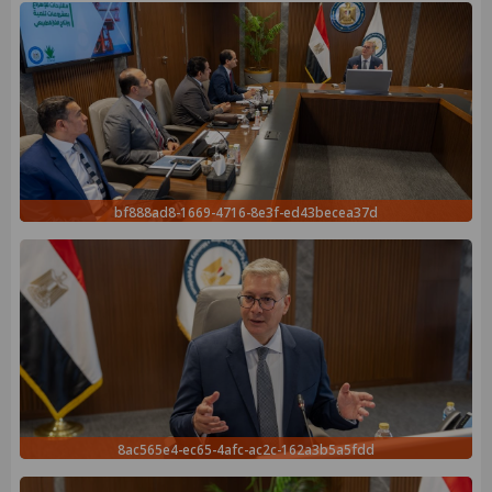
bf888ad8-1669-4716-8e3f-ed43becea37d
8ac565e4-ec65-4afc-ac2c-162a3b5a5fdd