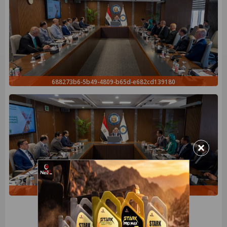
688273b6-5b49-4809-b65d-e682cd139180
×
80b92656-719b-4219-8dd1-ac7b4712ea07