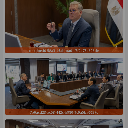
de4dbe46-58a3-46ab-ba61-7f2a75a606de
7b0acd23-ac53-442c-b980-9c9a5ba0057d