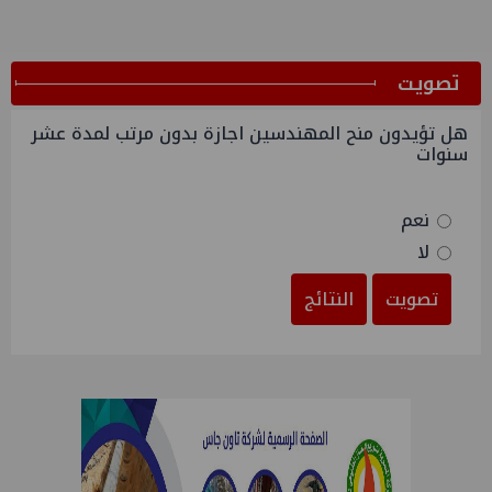
ﺗﺼﻮﻳﺖ
هل تؤيدون منح المهندسين اجازة بدون مرتب لمدة عشر
سنوات
نعم
لا
تصويت
النتائج