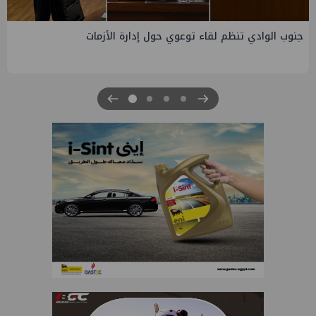
التخطيط والبترول يبحثان جهود تحقيق أمن الطاقة ضمن خطة
التنمية الاقتصادية والاجتماعية للعام المالي ٢٠٢٧/٢٠٢٦