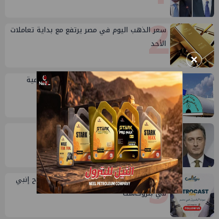
2
سعر الذهب اليوم في مصر يرتفع مع بداية تعاملات
الأحد
×
3
خلال أيام: انطلاق ماراثون الجمعيات العمومية
لشركات قطاع البترول
4
إيني تعين مديراً جديد لها في مصر
5
طارق محمد عبدالحافظ يتحدث عن قصة نجاح إنبي
في بتروكاست