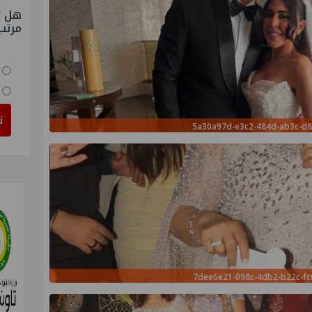
هل ت
مرتب
ت
5a30a97d-e3c2-484d-ab3c-d8
7dee6e21-098c-4db2-b22c-fc