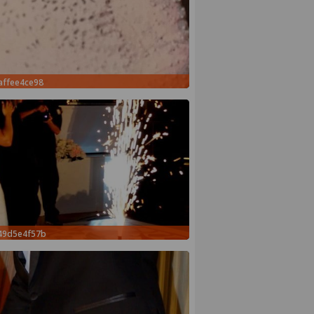
affee4ce98
49d5e4f57b