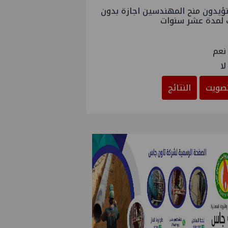
ؤيدون منح المهندسين اجازة بدون
 لمدة عشر سنوات
نعم
لا
صويت
النتائج