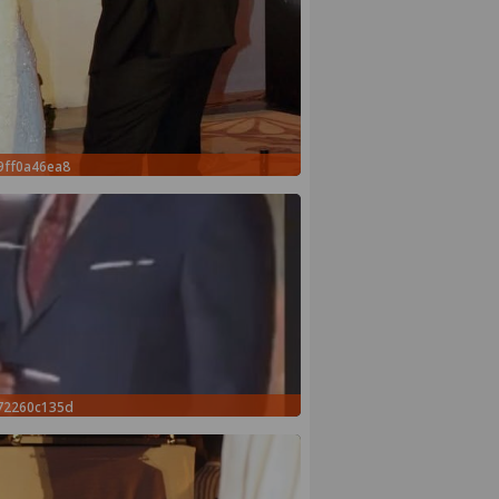
9ff0a46ea8
72260c135d