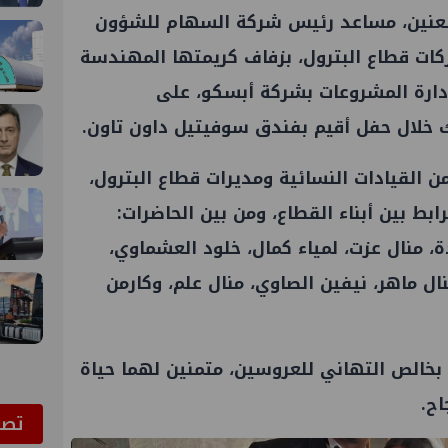
لعنين، مساعد رئيس شركة السهام للشؤون
ركات
قطاع البترول
، بزفاف كريمتها المهندسة
دارة المشروعات بشركة أبسكو، على
 خلال حفل أقيم بفندق سوفيتيل داون تاون.
 القيادات النسائية ومديرات
قطاع البترول
،
 بين أبناء القطاع، ومن بين الحاضرات:
، منال عزت، لمياء كمال، خلود العشماوي،
ل ماهر، نيفين الصاوي، منال علم، وكارمن
بخالص التهاني للعروسين، متمنين لهما حياة
اح.
ﺗﺼﻮ