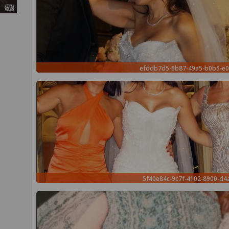
efddb7d5-6b87-49a5-b0b5-e
5f40e84c-9c7f-4102-8900-d4