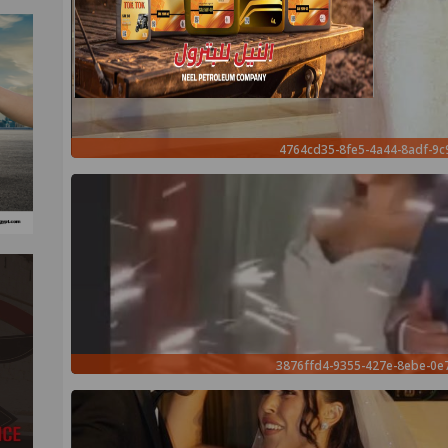
4764cd35-8fe5-4a44-8adf-9c
3876ffd4-9355-427e-8ebe-0e