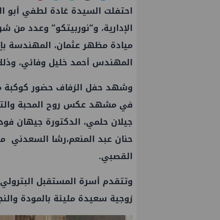
احتفلت السيدة غادة لطفي أبو ا
الإدارية، و”نوربيتكو” وعدد من ش
ميادة مظهر عثمان، المهندسة بإ
المهندس أحمد خليل وفائي، وذلك
وشهد حفل الزفاف حضور كوكبة من
في مشهد عكس روح المحبة والترابط
جيلان حلمي، الدكتورة جيهان فودة
حنان عبد المنعم،رشا السعدني منا
القصبي.
وتتقدم أسرة
المستقبل البترولي
زوجية سعيدة مليئة بالمودة والنج