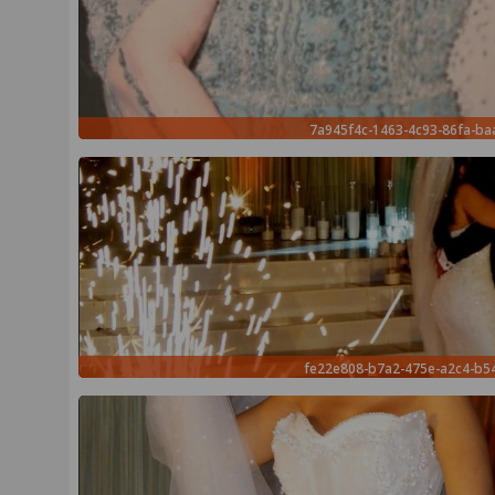
7a945f4c-1463-4c93-86fa-ba
fe22e808-b7a2-475e-a2c4-b5