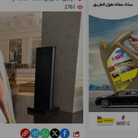
2761
شارك