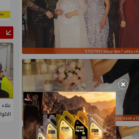
97337997-6eed-4de7-a66a-c
×
البحرية
علاء عبدالفتاح يتفقد مصنع ووتك لإنتاج
جنوب 
تنمية حقل
الالواح الخشبية بإدكو
الأزم
063fb876-8c4b-4e50-83d0-e
 شمال