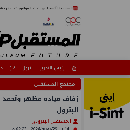
السبت 08 أغسطس 2026 الموافق 25 صفر 1448
رئيس التحرير
بترول
غاز
مت
مجتمع المستقبل
زفاف مياده مظهر وأحمد 
البترول
المستقبل البترولي
الإثنين 29/يونيو/2026 - 02:23 م