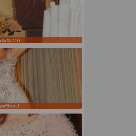
0c3e45c4499
a58fd9016f