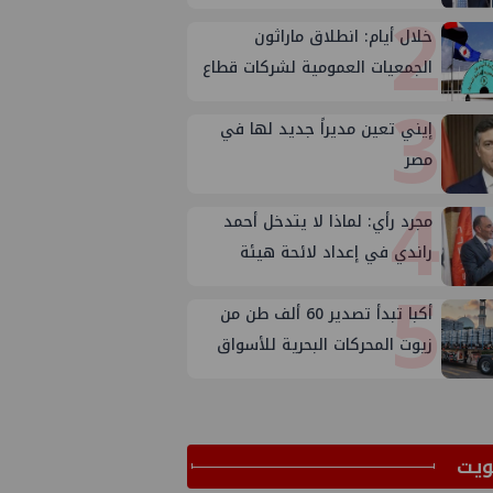
2
خلال أيام: انطلاق ماراثون
الجمعيات العمومية لشركات قطاع
3
البترول
إيني تعين مديراً جديد لها في
مصر
4
مجرد رأي: لماذا لا يتدخل أحمد
راندي في إعداد لائحة هيئة
5
الثروة المعدنية ؟
أكبا تبدأ تصدير 60 ألف طن من
زيوت المحركات البحرية للأسواق
الخارجية
ﻳﺖ