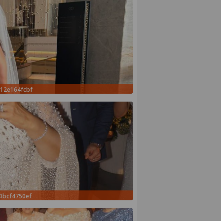
12e164fcbf
0bcf4750ef