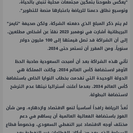
"يعكس طموحنا بتمكين مجتمعات محلية تنبض بالحياة،
وتوسيع نطاق دعمنا للرياضة باعتبارها منصة للتطوير".
لم يتم ذكر المبلغ الذي دفعته الشركة، ولكن صحيفة "تايمز"
البريطانية أشارت في نوفمبر 2023 نقلاً عن أشخاص مطلعين،
إلى أن الشراكة قد تصل قيمتها إلى 100 مليون دولار
سنوياً، ومن المقرر أن تستمر حتى 2034.
تأتي هذه الشراكة بعد أن أصبحت السعودية صاحبة الحظ
الأوفر لاستضافة كأس العالم 2034، وكانت المملكة هي
الدولة الوحيدة التي تقدمت بخطاب النوايا الخاص باستضافة
كأس العالم 2034، بعدما أعلنت أستراليا نيتها عدم الترشح
لاستضافة البطولة.
تُعدُّ الرياضة رافداً أساسياً لنمو الاقتصاد وازدهاره، ومن شأن
الفوز باستضافة الفعالية العالمية أن يساهم في دعم
مختلف أوجه الاقتصاد غير النفطي السعودي، وخصوصاً قطاع
السياحة الذي يعد من أركان القطاعات غير النفطية بعد