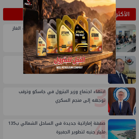
الأكثر قراءة
1
بدوي يتابع من مركز التحكم انتظام إمدادات الغاز
وتأمين الاحتياجات
2
وتلك مفاجأة أخرى في حق الشيمي
3
انتهاء اجتماع وزير البترول في جاسكو وترقب
توجهه إلى منجم السكري
4
صفقة إماراتية جديدة في الساحل الشمالي ب135
مليار جنيه لتطوير الجفيرة