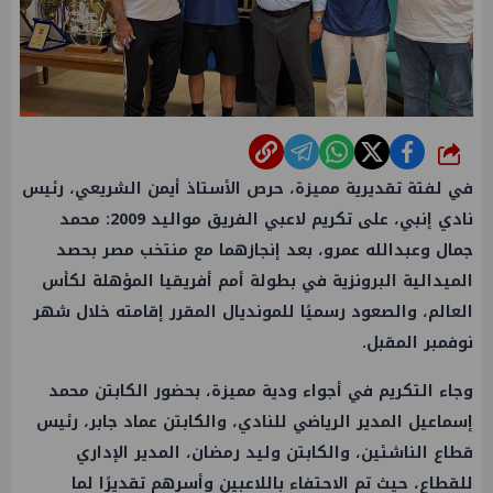
شارك
في لفتة تقديرية مميزة، حرص الأستاذ أيمن الشريعي، رئيس
نادي إنبي، على تكريم لاعبي الفريق مواليد 2009: محمد
جمال وعبدالله عمرو، بعد إنجازهما مع منتخب مصر بحصد
الميدالية البرونزية في بطولة أمم أفريقيا المؤهلة لكأس
العالم، والصعود رسميًا للمونديال المقرر إقامته خلال شهر
نوفمبر المقبل.
وجاء التكريم في أجواء ودية مميزة، بحضور الكابتن محمد
إسماعيل المدير الرياضي للنادي، والكابتن عماد جابر، رئيس
قطاع الناشئين، والكابتن وليد رمضان، المدير الإداري
للقطاع، حيث تم الاحتفاء باللاعبين وأسرهم تقديرًا لما