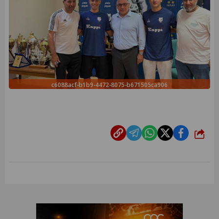
c6088acf-b1b9-4472-8075-b671505ca906
شارك