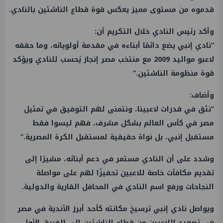
قدموه من مستوى مميز يعكس قوة قطاع الناشئين بالنادي.
وأكد رئيس النادي خلال التكريم أن:
“نادي إنبي يضع دائمًا أبناءه في مقدمة أولوياته، وما حققه
لاعبو مواليد 2009 مع منتخب مصر إنجاز يُحسب للنادي ويؤكد
قوة منظومة الناشئين.”
وأضاف:
“نثق في قدرات لاعبينا، ونتمنى لهم التوفيق في تمثيل
مصر في كأس العالم بشكل مشرف، فهم ليسوا فقط
مستقبل إنبي، بل نواة حقيقية لمستقبل الكرة المصرية.”
وشدد على أن النادي مستمر في دعم أبنائه، مشيرًا إلى
تقديم مكافآت خاصة للاعبين تحفيزًا لهم على مواصلة
النجاحات ورفع اسم النادي في المحافل القارية والدولية.
ويواصل نادي إنبي ترسيخ مكانته كأحد أبرز الأندية في مصر
في تصعيد اللاعبين من قطاع الناشئين إلى الفريق الأول،