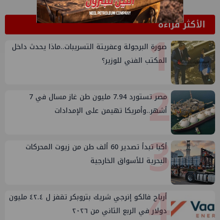
الأكثر قراءة
1
صورة البرجولة وعفريتة التسريبات..ماذا يحدث داخل
المكتب الفني للوزير؟
2
مصر تستورد 7.94 مليون طن غاز مسال في 7
أشهر..وأمريكا تهيمن على الإمدادات
3
أكبا تبدأ تصدير 60 ألف طن من زيوت المحركات
البحرية للأسواق الخارجية
4
أرباح فالكو إنرجي شريك بتروبكر تقفز ل ٤٢.٤ مليون
دولار في الربع الثاني من ٢٠٢٦