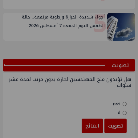
5
أجواء شديدة الحرارة ورطوبة مرتفعة.. حالة
الطقس اليوم الجمعة 7 أغسطس 2026
ﺗﺼﻮﻳﺖ
هل تؤيدون منح المهندسين اجازة بدون مرتب لمدة عشر
سنوات
نعم
لا
تصويت
النتائج