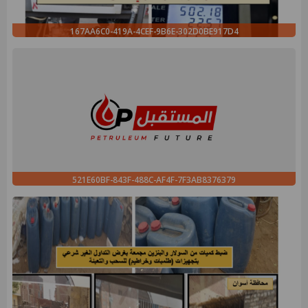
167AA6C0-419A-4CEF-9B6E-302D0BE917D4
521E60BF-843F-488C-AF4F-7F3AB8376379