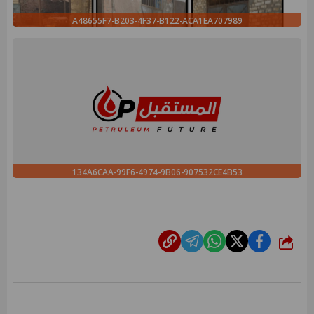
A48655F7-B203-4F37-B122-ACA1EA707989
134A6CAA-99F6-4974-9B06-907532CE4B53
شارك