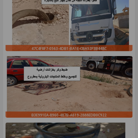
47C4F8F7-0563-4DB1-BA1E-CBA52F3B448C
B3E991EA-8960-487B-A619-2888EDB0C922