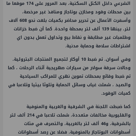
الشرعي داخل الكتل السكنية، بعد المرور على 174 موقعا ما
بين محطات وقود ومخازن بوتاجاز ومنافذ غير مرخصة،
وأسفرت الأعمال عن تحرير محاضر بكميات بلغت نحو 608 آلاف
لتر، بينها 139 ألف لتر بمحطة واحدة. كما أن ضبط خزانات
وطلمبات غير مطابقة و نقاط بيع وتداول تعمل بدون اي
اشتراطات سلامة وحماية مدنية.
وفي أسوان، تم ضبط 10 أوكار لتجميع المنتجات البترولية،
وحالات سرقة سولار من سيارات صهريجية أثناء الرحلات ، كما
تم ضبط وقائع بمحطات تموين نهري للمراكب السياحية
والصيد ، شملت غياب وسائل الحماية وتلوثا بيئيا وتلاعبا في
كميات الوقود.
كما ضبطت اللجنة في الشرقية والغربية والمنوفية
والقليوبية مخالفات متعددة، شملت تلاعبا في 214 ألف لتر
بالشرقية، و46 ألف لتر بالغربية، والتصرف في مئات
أسطوانات البوتاجاز بالمنوفية، فضلا عن رصد أسطوانات