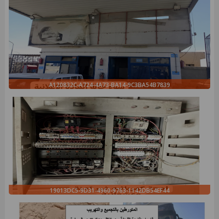
A120832C-A724-4A73-BA14-9C3BA54B7839
19013DC5-9D31-4960-9763-1142DB54EF44