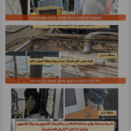
2210BCBB-3DC2-4D0B-9F14-C0DF4F1B8A6C
80C6ACF3-69A5-4FFB-8DD2-094C1E7EF7F7