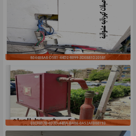
8044B8A8-D581-44D2-8099-3DE881D20581
E0CFEB7B-037D-44BA-BA86-0A52AFB88193