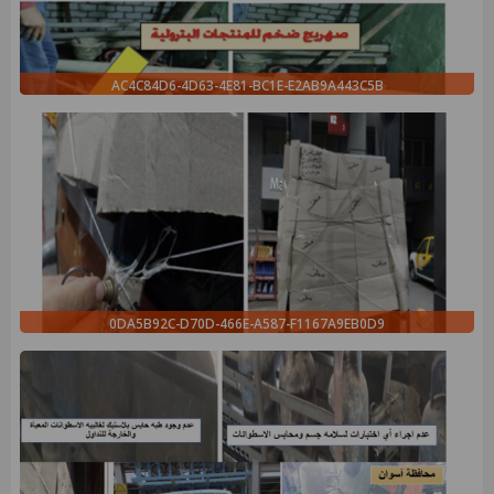
AC4C84D6-4D63-4E81-BC1E-E2AB9A443C5B
0DA5B92C-D70D-466E-A587-F1167A9EB0D9