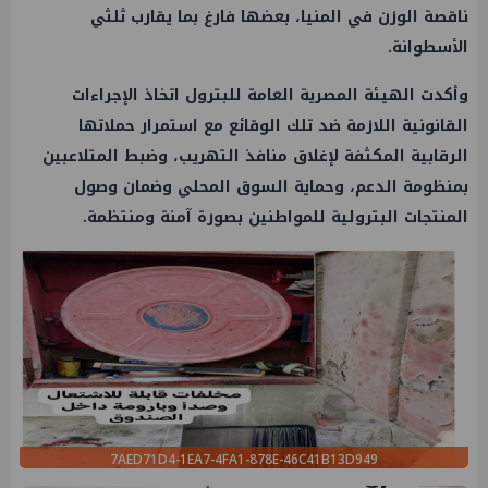
ناقصة الوزن في المنيا، بعضها فارغ بما يقارب ثلثي
الأسطوانة.
وأكدت الهيئة المصرية العامة للبترول اتخاذ الإجراءات
القانونية اللازمة ضد تلك الوقائع مع استمرار حملاتها
الرقابية المكثفة لإغلاق منافذ التهريب، وضبط المتلاعبين
بمنظومة الدعم، وحماية السوق المحلي وضمان وصول
المنتجات البترولية للمواطنين بصورة آمنة ومنتظمة.
7AED71D4-1EA7-4FA1-878E-46C41B13D949