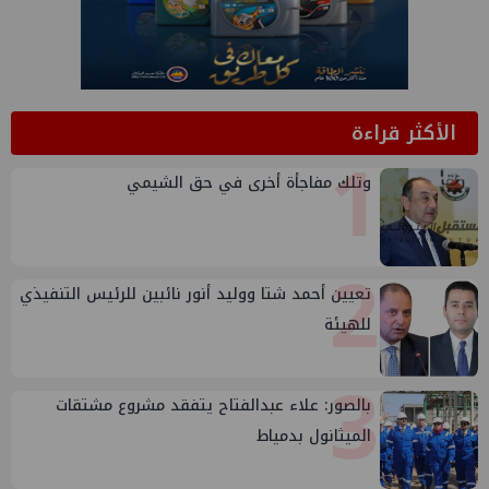
الأكثر قراءة
1
وتلك مفاجأة أخرى في حق الشيمي
2
تعيين أحمد شتا ووليد أنور نائبين للرئيس التنفيذي
للهيئة
3
بالصور: علاء عبدالفتاح يتفقد مشروع مشتقات
الميثانول بدمياط