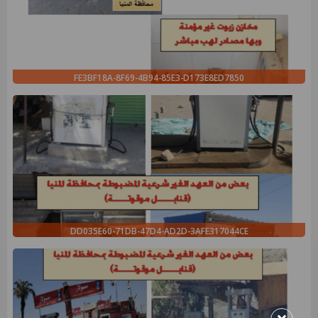
FE3BF18A-8F69-4B94-85E3-D173E8ED7850
DD035E60-71DB-47D4-AD2D-3AFE317044CE