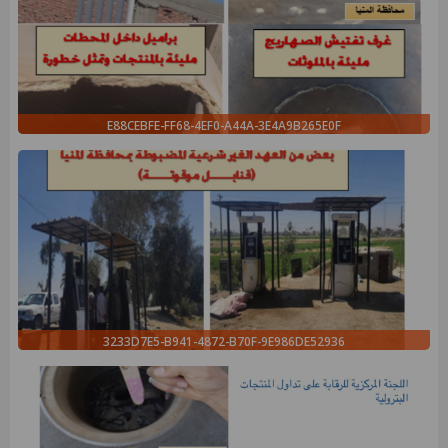
E88CEBFE-FF68-4EF0-A44A-3E4A9B265E0F
3233D7E5-B941-4872-B70F-9E986DE52936