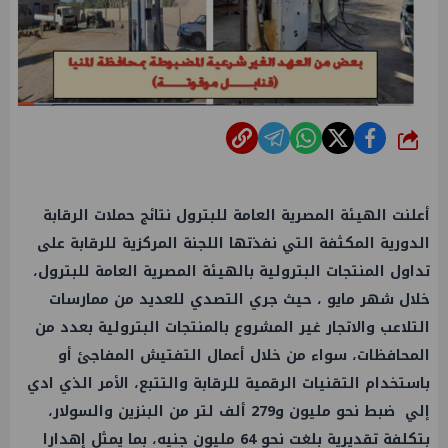
شارك
أعلنت الهيئة المصرية العامة للبترول نتائج حملات الرقابة
الدورية المكثفة التي نفذتها اللجنة المركزية للرقابة على
تداول المنتجات البترولية بالهيئة المصرية العامة للبترول،
خلال شهر مايو ، حيث جري التصدي للعديد من ممارسات
التلاعب والاتجار غير المشروع بالمنتجات البترولية بعدد من
المحافظات، سواء من خلال أعمال التفتيش المفاجئ أو
باستخدام التقنيات الرقمية للرقابة والتتبع، الأمر الذي ادي
إلي ضبط نحو مليون و279 ألف لتر من البنزين والسولار،
بتكلفة تقديرية بلغت نحو 64 مليون جنيه، بما يمثل إهدارا