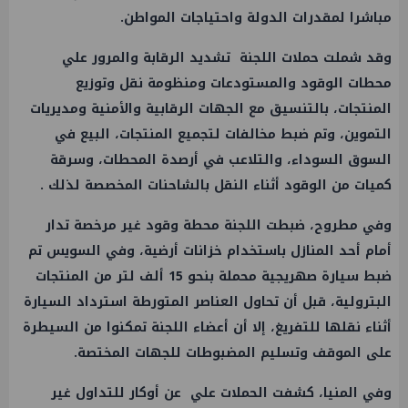
مباشرا لمقدرات الدولة واحتياجات المواطن.
وقد شملت حملات اللجنة تشديد الرقابة والمرور علي
محطات الوقود والمستودعات ومنظومة نقل وتوزيع
المنتجات، بالتنسيق مع الجهات الرقابية والأمنية ومديريات
التموين، وتم ضبط مخالفات لتجميع المنتجات، البيع في
السوق السوداء، والتلاعب في أرصدة المحطات، وسرقة
كميات من الوقود أثناء النقل بالشاحنات المخصصة لذلك .
وفي مطروح، ضبطت اللجنة محطة وقود غير مرخصة تدار
أمام أحد المنازل باستخدام خزانات أرضية، وفي السويس تم
ضبط سيارة صهريجية محملة بنحو 15 ألف لتر من المنتجات
البترولية، قبل أن تحاول العناصر المتورطة استرداد السيارة
أثناء نقلها للتفريغ، إلا أن أعضاء اللجنة تمكنوا من السيطرة
على الموقف وتسليم المضبوطات للجهات المختصة.
وفي المنيا، كشفت الحملات علي عن أوكار للتداول غير