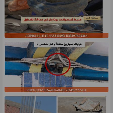
ACB96634-431E-4A55-B59D-B3E5978B9364
76032093-68C5-4416-B45B-3249E27F5FEE