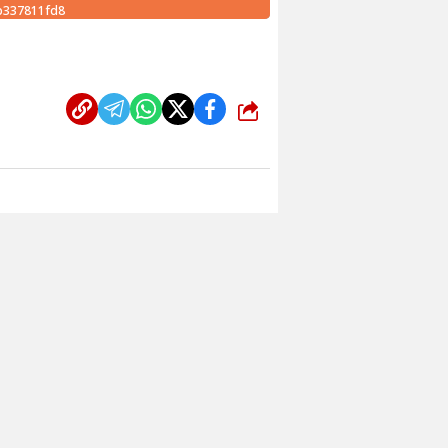
b337811fd8
شارك
من نحن
سياس