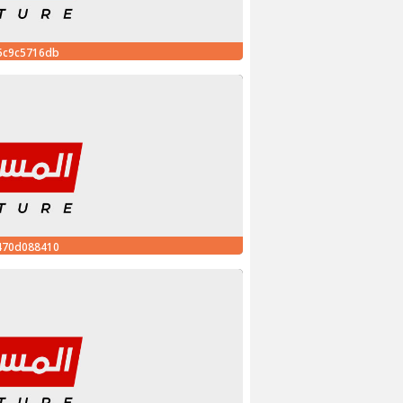
5c9c5716db
470d088410