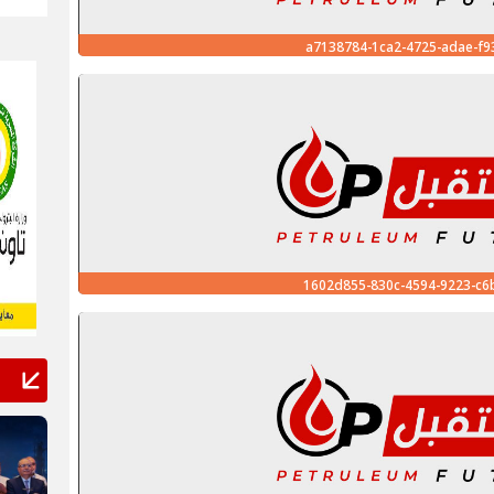
a7138784-1ca2-4725-adae-f9
1602d855-830c-4594-9223-c