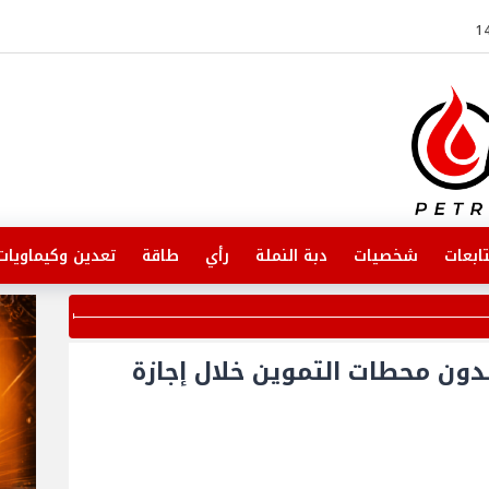
ابعات
شخصيات
دبة النملة
رأي
طاقة
تعدين وكيماويات
ون محطات التموين خلال إجازة