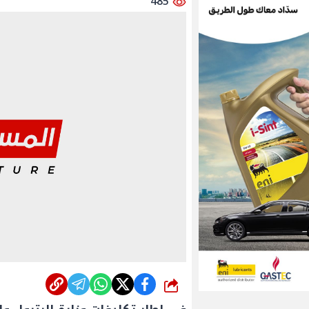
485
شارك