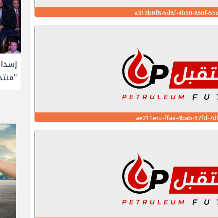
a313b0f8-5d8f-4b50-850f-55
لإنتاج
تحالف أوبك+ يتفق على زيادة طفيفة في
إسدال
إنتاج النفط خلال سبتمبر
"منتدى 
ae211ecc-ffaa-4bab-97fd-7d