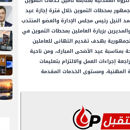
لثروة المعدنية بمتابعة تأمين خدمات التموين
لجمهور بمحطات التموين خلال فترة إجازة عيد
د النيل رئيس مجلس الإدارة والعضو المنتدب
مديرين بزيارة العاملين بمحطات التموين في
مهورية بهدف تقديم التهانى للعاملين
 بمناسبة عيد الأضحى المبارك، ومن ناحية
جعة إجراءات العمل والالتزام بتعليمات
حة المهنية، ومستوى الخدمات المقدمة