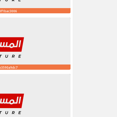
3f1bac3006
6b3590a9dc7