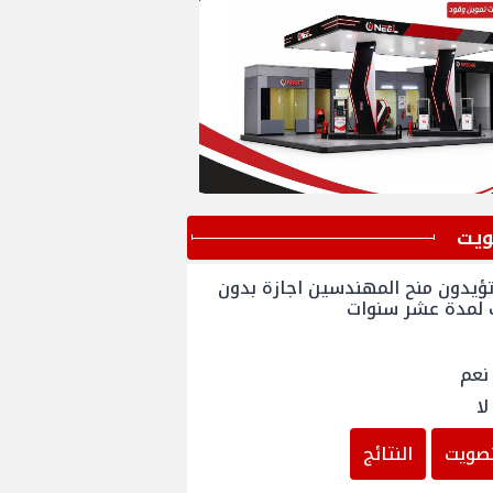
ﻳﺖ
ؤيدون منح المهندسين اجازة بدون
 لمدة عشر سنوات
نعم
لا
صويت
النتائج