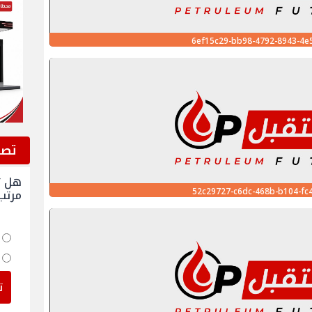
6ef15c29-bb98-4792-8943-4e
ﺗﺼﻮ
هل ت
52c29727-c6dc-468b-b104-fc
مرتب
ت