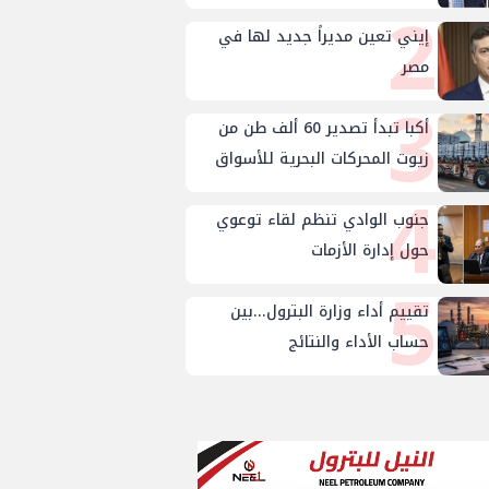
2
إيني تعين مديراً جديد لها في
مصر
3
أكبا تبدأ تصدير 60 ألف طن من
زيوت المحركات البحرية للأسواق
4
الخارجية
جنوب الوادي تنظم لقاء توعوي
حول إدارة الأزمات
5
تقييم أداء وزارة البترول...بين
حساب الأداء والنتائج