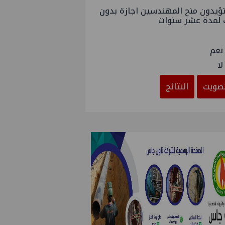
ؤيدون منح المهندسين اجازة بدون
 لمدة عشر سنوات
نعم
لا
صويت
النتائج