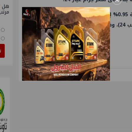
×
هل ت
مرتب
وانخفض سعر الذهب عالميًا بنسبة 0.95% إلى نحو 4527 دولارًا للأونصة، (وتعادل
ت