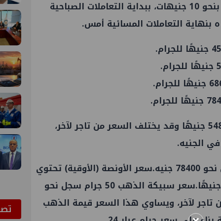
ارتفع سعر الذهب اليوم في مصر بنحو 10 جنيهات، ببداية التعاملات الصباحية
وصعد سعر الجنيه الذهب إلى 54880 جنيهًا وقد يختلف السعر من تاجر لآخر،
ي الجنيه.
سعر سبيكة الذهب 10 جرام سجل نحو 78400 جنيه.سعر الأونصة (الأوقية) تحتوي
على 31.1 جرام سجل نحو 243824 جنيهًا.سعر سبيكة الذهب 50 جرام سجل نحو
ر من تاجر لآخر، ويساوي هذا السعر قيمة الذهب
ﺗﺼﻮ
اء على سعر جرام عيار 24.