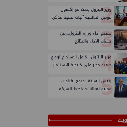
2
وزير البترول يبحث مع إكسون
موبيل العالمية آليات تنفيذ مذكرة
3
التفاهم لربط اكتشافات الشركة
تقييم أداء وزارة البترول...بين
في قبرص بالبنية التحتية المصرية
حساب الأداء والنتائج
4
وزير البترول : كامل الاهتمام لوضع
صعيد مصر على خريطة الاستثمار
5
البترولي
رئيس الهيئة يجتمع بقيادات
عجيبة لمناقشة خطط الشركة
لتعظيم الانتاج
ﻳﺖ