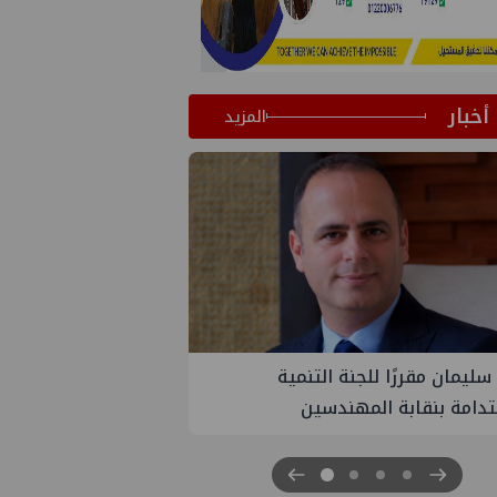
أخبار
المزيد
لتنمية
PMS تنهي أعمال إنزال الخطوط البحرية
سين
الثلاث بمشروع المرحلة الرابعة لتنمية حقل
غاز كاموس البحري التابع لشركة شمال
سيناء للبترول