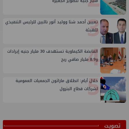
مليار جنيه لتطوير الجفيرة
3
تعيين أحمد شتا ووليد أنور نائبين للرئيس التنفيذي
للهيئة
4
القابضة الكيماوية تستهدف 30 مليار جنيه إيرادات
و8.9 مليار صافي ربح
5
خلال أيام: انطلاق ماراثون الجمعيات العمومية
لشركات قطاع البترول
ﺗﺼﻮﻳﺖ