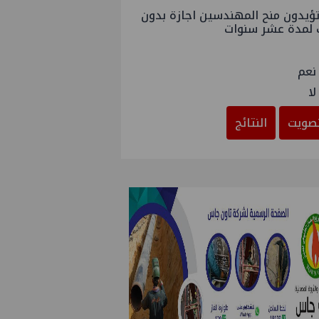
ؤيدون منح المهندسين اجازة بدون
 لمدة عشر سنوات
نعم
لا
صويت
النتائج