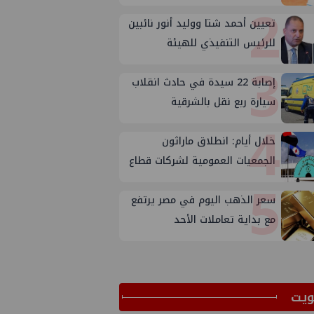
2
صافي ربح
تعيين أحمد شتا ووليد أنور نائبين
للرئيس التنفيذي للهيئة
3
إصابة 22 سيدة في حادث انقلاب
سيارة ربع نقل بالشرقية
4
خلال أيام: انطلاق ماراثون
الجمعيات العمومية لشركات قطاع
5
البترول
سعر الذهب اليوم في مصر يرتفع
مع بداية تعاملات الأحد
ﻳﺖ