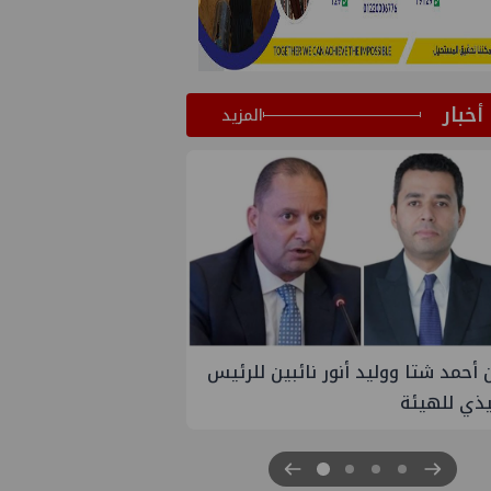
أخبار
المزيد
 أنور نائبين للرئيس
تاون جاس تسيطر علي كسر ماسورة ف
ترعة الإسماعيلية