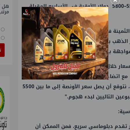
×
الآمنة، وربما يقترب السعر من 5500–5800 دولار للأوقية في الأسابيع المقبلة
هل ت
مرتب
 الثمينة في شركة "ناتيكس"، إنه بعد دراسة
النزاعات السابقة، قد ترتفع أسعار الذهب بنسبة 15% مدفوعةً بتجدد الطلب
ت
واجهة بين الحكومة الأمريكية وإيران.
ار خلال الأسبوعين الأولين. بعد ذلك، نتوقع
يًا مع اتضاح تداعيات الوضع في السوق وتكيفه
معها. ونظرًا لتذبذب الأسعار حاليًا، نتوقع أن يصل سعر الأونصة إلى ما بين 5500
ر تقدم دبلوماسي سريع، فمن الممكن أن