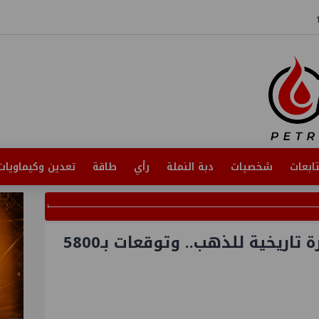
ابعات
شخصيات
دبة النملة
رأي
طاقة
تعدين وكيماويات
ضربة إيران تفتح الباب لقفزة تاريخية للذهب.. وتوقعات بـ5800