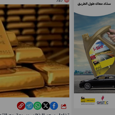
787
شارك