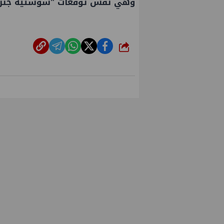
وهي نفس توقعات "سوستيه جنرال
شارك