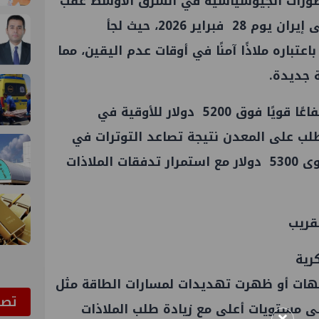
طورات الجيوسياسية في الشرق الأوسط عقب
الضربة الأمريكية – الإسرائيلية على إيران يوم 28 فبراير 2026، حيث لجأ
تباره ملاذًا آمنًا في أوقات عدم اليقين، مما
 جديدة.
وشهدت العقود الآجلة للذهب ارتفاعًا قويًا فوق 5200 دولار للأوقية في
لطلب على المعدن نتيجة تصاعد التوترات في
المنطقة. واقترب الذهب من مستوى 5300 دولار مع استمرار تدفقات الملاذات
قريب
رية
جهات أو ظهرت تهديدات لمسارات الطاقة مثل
ﺗﺼﻮ
 مستويات أعلى مع زيادة طلب الملاذات