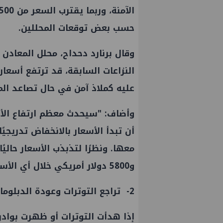
حسب بعض توقعات المحللين.
وقال برنارد دحداح، محلل المعادن
عليه كملاذ آمن في حال تصاعد الم
وأضاف: "سيحدث معظم ارتفاع الأسع
أن تبدأ الأسعار بالانخفاض تدريج
و5800 دولار أمريكي خلال أي الأسبوعين التاليين لبدء هجوم."
2- تراجع التوترات وعودة الدبلوماسية:
إذا هدأت التوترات أو ظهرت بواد