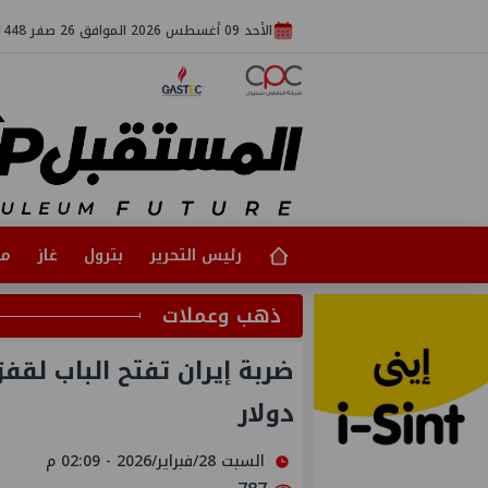
الأحد 09 أغسطس 2026 الموافق 26 صفر 1448
رئيس التحرير
بترول
غاز
مت
ذهب وعملات
دولار
السبت 28/فبراير/2026 - 02:09 م