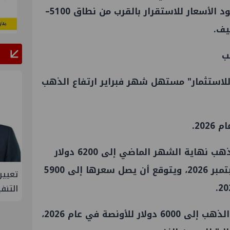
يتراحع الزخم الصعودي مؤقتًا، وتعود الأسعار للاستقرار بالقرب من نطاق 5100–
ب
للاستثمار" مستهل شهر فبراير ارتفاع الذهب
بينما رفع "يو بي إس" توقعاته للذهب نهاية الشهر الماضي إلى 6200 دولار
للأونصة لأشهر مارس ويونيو وسبتمبر 2026، ويتوقع أن يصل سعرها إلى 5900
ي تعين مديراً جديد لها في مصر
تعيين أحمد شتا ووليد
التنفيذي للهيئة
وتوقع "دويتشه بنك" ارتفاع سعر الذهب إلى 6000 دولار للأونصة في عام 2026،