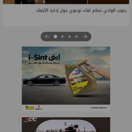
التخطيط والبترول يبحثان جهود تحقيق أمن الطاقة ضم
التنمية الاقتصادية والاجتماعية للعام المالي ٢٠٢٧/٢٠٢٦