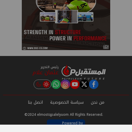
رئيس التحرير
عثمان علام
instagram
tiktok
youtube
twitter
facebook
من نحن
سياسة الخصوصية
اتصل بنا
©2024 elmostqpalelyuom All Rights Reserved.
Powered by