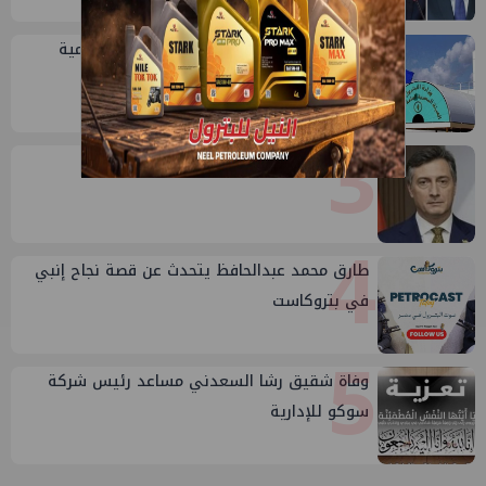
2
خلال أيام: انطلاق ماراثون الجمعيات العمومية
لشركات قطاع البترول
3
إيني تعين مديراً جديد لها في مصر
4
طارق محمد عبدالحافظ يتحدث عن قصة نجاح إنبي
في بتروكاست
5
وفاة شقيق رشا السعدني مساعد رئيس شركة
سوكو للإدارية