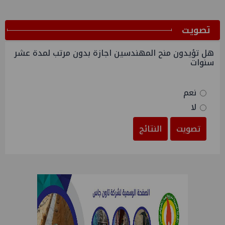
ﺗﺼﻮﻳﺖ
هل تؤيدون منح المهندسين اجازة بدون مرتب لمدة عشر
سنوات
نعم
لا
تصويت
النتائج