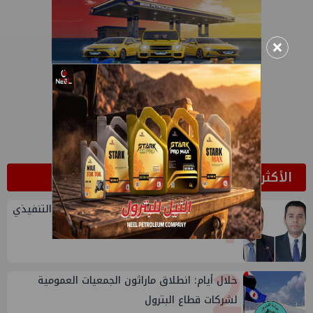
×
الأكثر قراءة
1
تعيين أحمد شتا ووليد أنور نائبين للرئيس التنفيذي
للهيئة
2
خلال أيام: انطلاق ماراثون الجمعيات العمومية
لشركات قطاع البترول