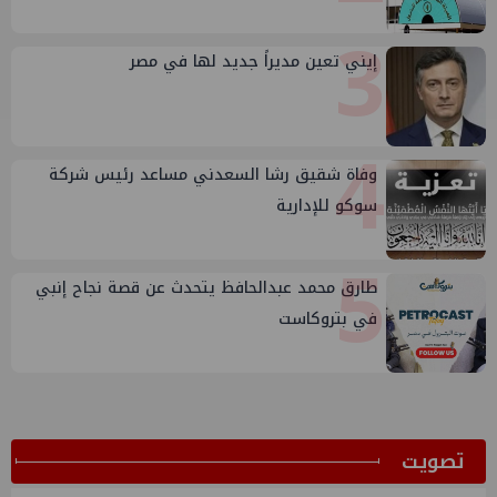
3
إيني تعين مديراً جديد لها في مصر
4
وفاة شقيق رشا السعدني مساعد رئيس شركة
سوكو للإدارية
5
طارق محمد عبدالحافظ يتحدث عن قصة نجاح إنبي
في بتروكاست
ﺗﺼﻮﻳﺖ