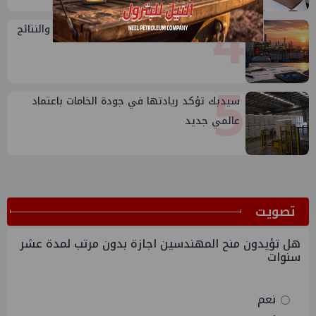
4
تقييم أداء وزارة البترول...بين حساب الأداء والنتائج
5
سيدبك تؤكد ريادتها في جودة الخامات باعتماد
عالمي جديد
ﺗﺼﻮﻳﺖ
هل تؤيدون منح المهندسين اجازة بدون مرتب لمدة عشر
سنوات
نعم