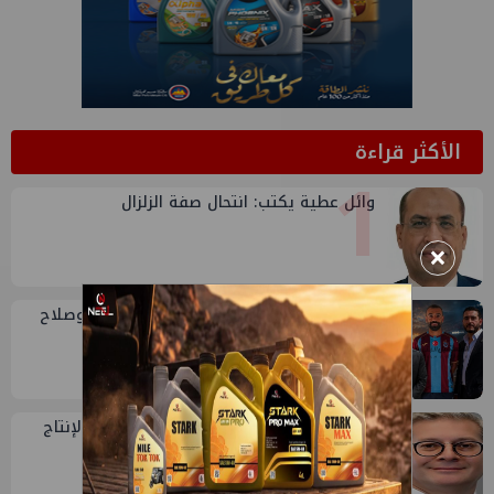
الأكثر قراءة
1
وائل عطية يكتب: انتحال صفة الزلزال
×
2
حديث الجمعة: بترول الصعيد ومحمد فؤاد وصلاح
وعبدول
3
وزير البترول: الصعيد منطقة واعدة لزيادة الإنتاج
وتوفير فرص عمل