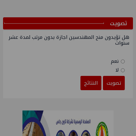
ﺗﺼﻮﻳﺖ
هل تؤيدون منح المهندسين اجازة بدون مرتب لمدة عشر
سنوات
نعم
لا
تصويت
النتائج