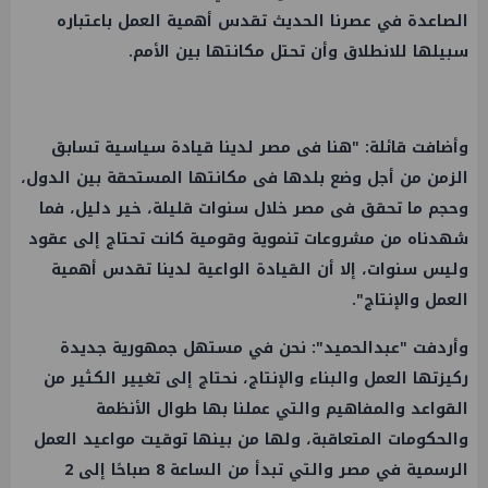
الصاعدة في عصرنا الحديث تقدس أهمية
العمل
باعتباره
سبيلها للانطلاق وأن تحتل مكانتها بين الأمم.
وأضافت قائلة: "هنا فى مصر لدينا قيادة سياسية تسابق
الزمن من أجل وضع بلدها فى مكانتها المستحقة بين الدول،
وحجم ما تحقق فى مصر خلال سنوات قليلة، خير دليل، فما
شهدناه من مشروعات تنموية وقومية كانت تحتاج إلى عقود
وليس سنوات، إلا أن القيادة الواعية لدينا تقدس أهمية
العمل
والإنتاج".
وأردفت "عبدالحميد": نحن في مستهل جمهورية جديدة
ركيزتها
العمل
والبناء والإنتاج، نحتاج إلى تغيير الكثير من
القواعد والمفاهيم والتي عملنا بها طوال الأنظمة
والحكومات المتعاقبة، ولها من بينها توقيت مواعيد
العمل
الرسمية في مصر والتي تبدأ من الساعة 8 صباحًا إلى 2