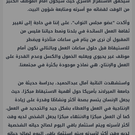
سيحقق الاستقرار الأسري حيث سيكون أمام الموظف الكثير
من الوقت لقضائه مع أسرته ومتابعة شؤون البيت.
وأكدت "عضو مجلس النواب"، على إننا في حاجة إلى تغيير
ثقافة العمل السائدة في بلدنا ونمط حياتنا فليس من
المقبول أن نرى من ينام في ساعات متأخرة ويضطر
للاستيقاظ قبل حلول ساعات العمل وبالتالي نكون أمام
موظف غير يحيوي ويغلبه الخمول والكسل وعدم القدرة على
العمل والإنتاج، هي نماذج موجودة بكثرة في مجتمعنا.
واستشهدت النائبة آمال عبدالحميد، بدراسة حديثة من
جامعة الميرلاند بأمريكا حول أهمية الاستيقاظ مبكرًا، حيث
يجعل الإنسان يتسم بصحة أكثر ونشاطًا وقدرة على زيادة
الإنتاجية في العمل والعطاء بشكل جيد والتجديد في العمل،
كما أن العمل مبكرًا والانتهاء مبكرًا يجعل الشخص لديه وقت
أكثر لأسرته ويتم استثمار باقي اليوم لصالح حياته الشخصية
لديه وقت أكثر لأسرته ويتم استثمار باقي اليوم لصالح حياته