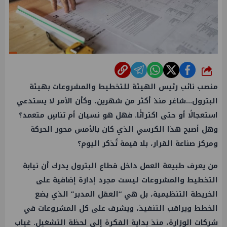
شارك
منصب نائب رئيس الهيئة للتخطيط والمشروعات بهيئة
البترول
…شاغر منذ أكثر من شهرين، وكأن الأمر لا يستدعي
استعجالًا أو حتى اكتراثًا. فهل هو نسيان أم تناسٍ متعمد؟
وهل أصبح هذا الكرسي الذي كان بالأمس محور الحركة
ومركز صناعة القرار، بلا قيمة تُذكر اليوم؟
من يعرف طبيعة
العمل
داخل
قطاع البترول
يدرك أن نيابة
التخطيط والمشروعات ليست مجرد إدارة إضافية على
الخريطة التنظيمية، بل هي “العقل المدبر” الذي يضع
الخطط ويراقب التنفيذ، ويشرف على كل المشروعات في
شركات الوزارة، منذ بداية الفكرة إلى لحظة التشغيل. غياب