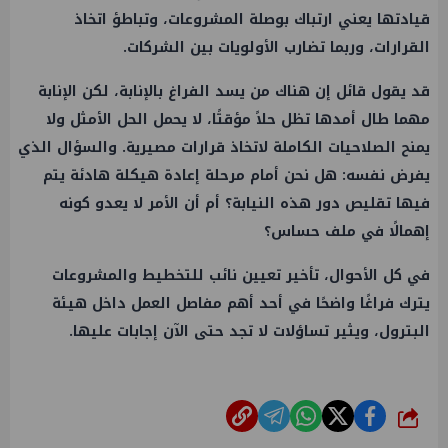
قيادتها يعني ارتباك بوصلة المشروعات، وتباطؤ اتخاذ
القرارات، وربما تضارب الأولويات بين الشركات.
قد يقول قائل إن هناك من يسد الفراغ بالإنابة، لكن الإنابة
مهما طال أمدها تظل حلاً مؤقتًا، لا يحمل الحل الأمثل ولا
يمنح الصلاحيات الكاملة لاتخاذ قرارات مصيرية. والسؤال الذي
يفرض نفسه: هل نحن أمام مرحلة إعادة هيكلة هادئة يتم
فيها تقليص دور هذه النيابة؟ أم أن الأمر لا يعدو كونه
إهمالًا في ملف حساس؟
في كل الأحوال، تأخير تعيين نائب للتخطيط والمشروعات
يترك فراغًا واضحًا في أحد أهم مفاصل
العمل
داخل هيئة
البترول
، ويثير تساؤلات لا تجد حتى الآن إجابات عليها.
شارك