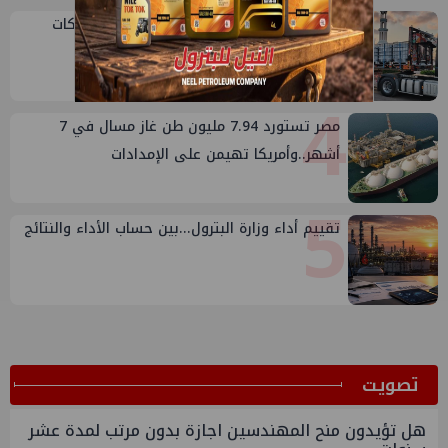
3
أكبا تبدأ تصدير 60 ألف طن من زيوت المحركات
البحرية للأسواق الخارجية
4
مصر تستورد 7.94 مليون طن غاز مسال في 7
أشهر..وأمريكا تهيمن على الإمدادات
5
تقييم أداء وزارة البترول...بين حساب الأداء والنتائج
ﺗﺼﻮﻳﺖ
هل تؤيدون منح المهندسين اجازة بدون مرتب لمدة عشر