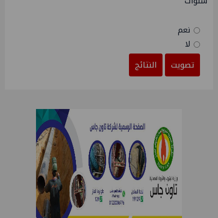
سنوات
نعم
لا
تصويت
النتائج