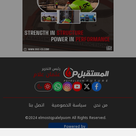
رئيس التحرير
عثمان علام
instagram
tiktok
youtube
twitter
facebook
من نحن
سياسة الخصوصية
اتصل بنا
©2024 elmostqpalelyuom All Rights Reserved.
Powered by