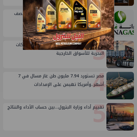
2
أرباح "دانة غاز" الإماراتية تنمو 46% في النصف
الأول من 2026
3
أكبا تبدأ تصدير 60 ألف طن من زيوت المحركات
البحرية للأسواق الخارجية
4
مصر تستورد 7.94 مليون طن غاز مسال في 7
أشهر..وأمريكا تهيمن على الإمدادات
5
تقييم أداء وزارة البترول...بين حساب الأداء والنتائج