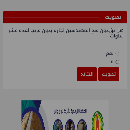
ﺗﺼﻮﻳﺖ
هل تؤيدون منح المهندسين اجازة بدون مرتب لمدة عشر
سنوات
نعم
لا
تصويت
النتائج