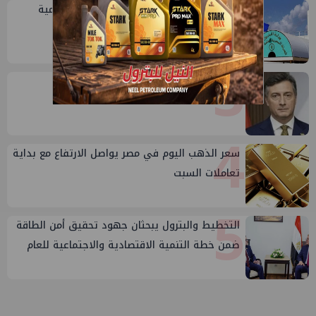
2
خلال أيام: انطلاق ماراثون الجمعيات العمومية
لشركات قطاع البترول
3
إيني تعين مديراً جديد لها في مصر
4
سعر الذهب اليوم في مصر يواصل الارتفاع مع بداية
تعاملات السبت
5
التخطيط والبترول يبحثان جهود تحقيق أمن الطاقة
ضمن خطة التنمية الاقتصادية والاجتماعية للعام
المالي ٢٠٢٧/٢٠٢٦