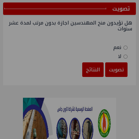
ﺗﺼﻮﻳﺖ
هل تؤيدون منح المهندسين اجازة بدون مرتب لمدة عشر
سنوات
نعم
لا
تصويت
النتائج