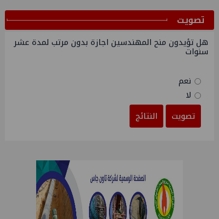
ﺗﺼﻮﻳﺖ
هل تؤيدون منح المهندسين اجازة بدون مرتب لمدة عشر
سنوات
نعم
لا
تصويت
النتائج