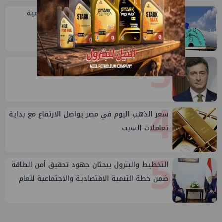
2
خلال أيام: انطلاق ماراثون الجمعيات العمومية
لشركات قطاع البترول
3
إيني تعين مديراً جديد لها في مصر
4
سعر الذهب اليوم في مصر يواصل الارتفاع مع بداية
تعاملات السبت
5
التخطيط والبترول يبحثان جهود تحقيق أمن الطاقة
ضمن خطة التنمية الاقتصادية والاجتماعية للعام
المالي ٢٠٢٧/٢٠٢٦