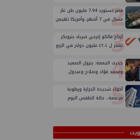
2
الخارجية
مصر تستورد 7.94 مليون طن غاز
مسال في 7 أشهر..وأمريكا تهيمن
3
على الإمدادات
أرباح فالكو إنرجي شريك بتروبكر
تقفز ل ٤٢.٤ مليون دولار في الربع
4
الثاني من ٢٠٢٦
حديث الجمعة: بترول الصعيد
ومحمد فؤاد وصلاح وعبدول
5
أجواء شديدة الحرارة ورطوبة
مرتفعة.. حالة الطقس اليوم
الجمعة 7 أغسطس 2026
ﻳﺖ