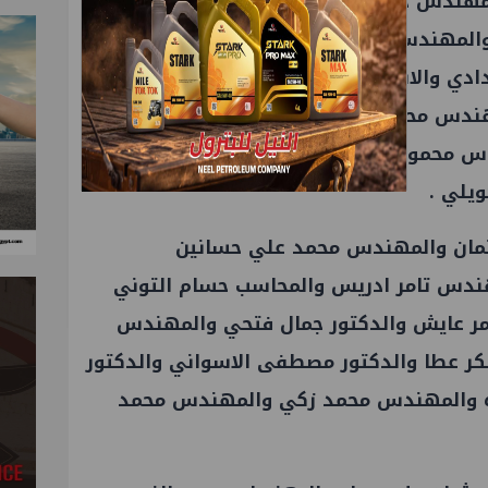
لمهندس حسام اسعد والمهندس احمد
والمهندس محمود ناجي والدكتور ايمن
دي والاستاذ علي طوبار والمهندس وائل
هندس محمد رضوان والمهندس هيثم فيزون
س محمود القفاص والمحاسب احمد
ويلي .
عثمان والمهندس محمد علي حسانين
ندس تامر ادريس والمحاسب حسام التوني
تامر عايش والدكتور جمال فتحي والمهندس
كر عطا والدكتور مصطفى الاسواني والدكتور
بره والمهندس محمد زكي والمهندس محمد