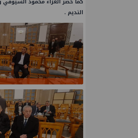
كما حضر العزاء محمود السيوفي و
النديم .