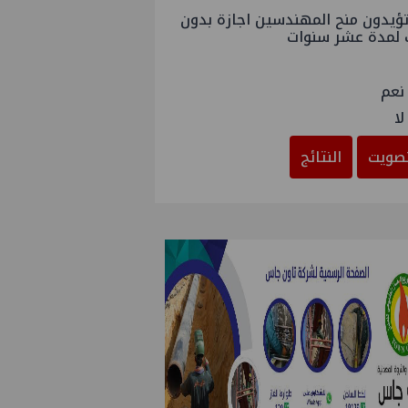
ؤيدون منح المهندسين اجازة بدون
 لمدة عشر سنوات
نعم
لا
صويت
النتائج