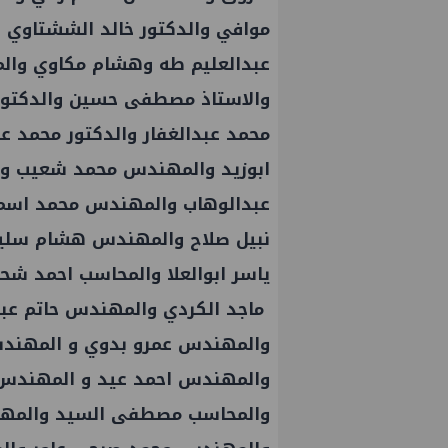
موافي والدكتور خالد الششتاوي
عبدالعليم طه وهشام مكاوي وال
والاستاذ مصطفى حسين والدكتور ا
محمد عبدالغفار والدكتور محمد 
ابوزيد والمهندس محمد شعيب وا
عبدالوهاب والمهندس محمد اسما
نبيل صلاح والمهندس هشام سليم
ياسر ابوالعلا والمحاسب احمد ش
ماجد الكردي والمهندس حاتم عب
عمال إنزال الخطوط البحرية
علاء عبدالفتاح يتفقد مصنع ووتك 
والمهندس عمرو بدوي و المهند
المرحلة الرابعة لتنمية حقل
الالواح الخشبية بإدكو
والمهندس احمد عيد و المهندس
حري التابع لشركة شمال
والمحاسب مصطفى السيد والمهن