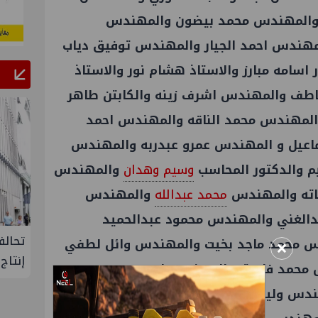
 والمهندس محمد بيضون والمهندس
مهندس احمد الجيار والمهندس توفيق دياب
سامه مبارز والاستاذ هشام نور والاستاذ
عاطف والمهندس اشرف زينه والكابتن طاهر
لمهندس محمد الناقه والمهندس احمد
عيل و المهندس عمرو عبدربه والمهندس
 والدكتور المحاسب
وسيم وهدان
والمهندس
حاته والمهندس
محمد عبدالله
والمهندس
دالغني والمهندس محمود عبدالحميد
لإنتاج
تحالف أوبك+ يتفق على زيادة طفيفة في
إسدال
×
س محمد ماجد بخيت والمهندس وائل لطفي
إنتاج النفط خلال سبتمبر
"منتدى 
 محمد فاروق والمهندس احمد محي
دس وليد الاعصر والمهندس حازم حافظ