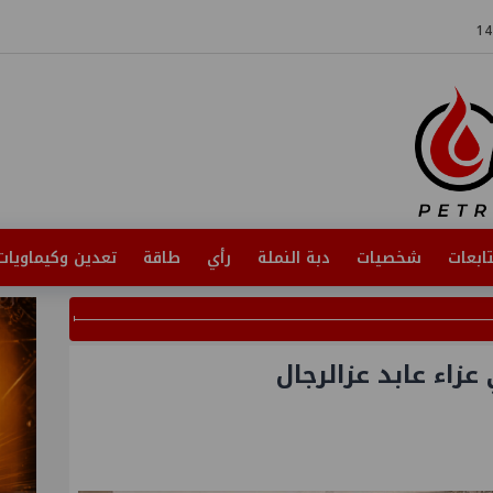
ابعات
شخصيات
دبة النملة
رأي
طاقة
تعدين وكيماويات
عزاء عابد عزالرجال