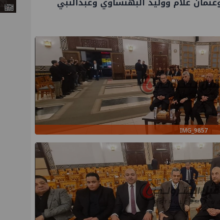
عثمان علام ووليد البهنساوي وعبدالنبي
IMG_9857