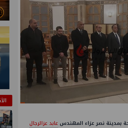
الأ
حة بمدينة نصر عزاء المهندس
عابد عزالرجال