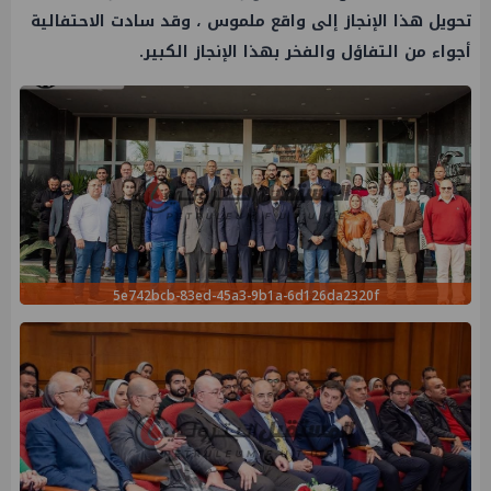
تحويل هذا الإنجاز إلى واقع ملموس ، وقد سادت الاحتفالية
أجواء من التفاؤل والفخر بهذا الإنجاز الكبير.
5e742bcb-83ed-45a3-9b1a-6d126da2320f