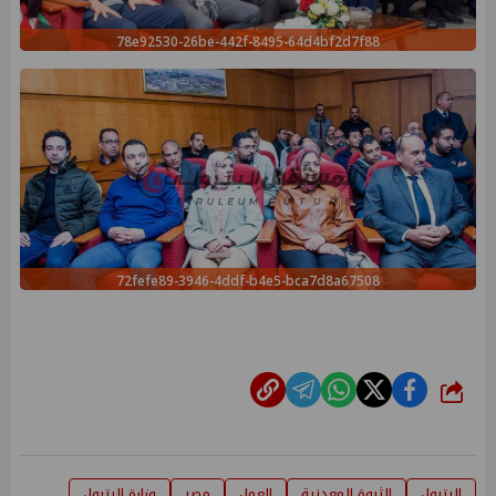
78e92530-26be-442f-8495-64d4bf2d7f88
72fefe89-3946-4ddf-b4e5-bca7d8a67508
شارك
البترول
الثروة المعدنية
العمل
مصر
وزارة البترول