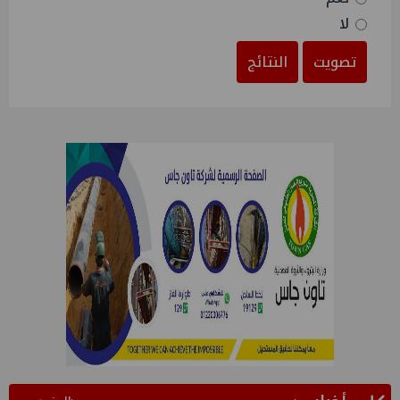
لا
تصويت
النتائج