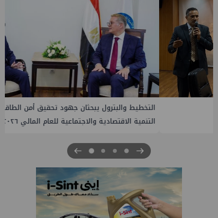
التخطيط والبترول يبحثان جهود تحقيق أمن الطاقة ضمن خطة
التنمية الاقتصادية والاجتماعية للعام المالي ٢٠٢٧/٢٠٢٦