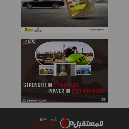
رئيس التحرير
عثمان علام