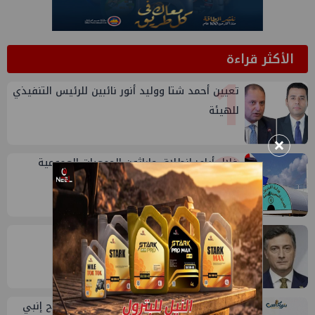
الأكثر قراءة
1
تعيين أحمد شتا ووليد أنور نائبين للرئيس التنفيذي
للهيئة
2
×
خلال أيام: انطلاق ماراثون الجمعيات العمومية
لشركات قطاع البترول
3
إيني تعين مديراً جديد لها في مصر
طارق محمد عبدالحافظ يتحدث عن قصة نجاح إنبي