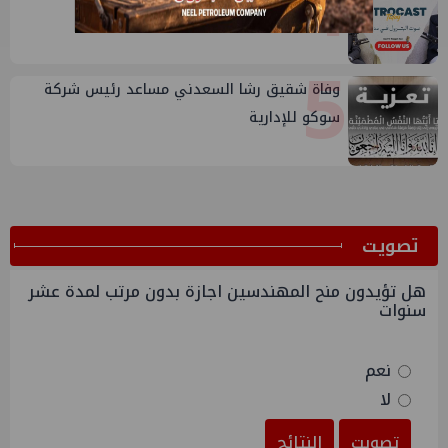
4
في بتروكاست
5
وفاة شقيق رشا السعدني مساعد رئيس شركة
سوكو للإدارية
ﺗﺼﻮﻳﺖ
هل تؤيدون منح المهندسين اجازة بدون مرتب لمدة عشر
سنوات
نعم
لا
تصويت
النتائج