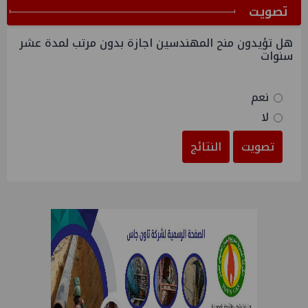
ﺗﺼﻮﻳﺖ
هل تؤيدون منح المهندسين اجازة بدون مرتب لمدة عشر
سنوات
نعم
لا
تصويت
النتائج