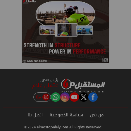
رئيس التحرير
عثمان علام
instagram
tiktok
youtube
twitter
facebook
من نحن
سياسة الخصوصية
اتصل بنا
©2024 elmostqpalelyuom All Rights Reserved.