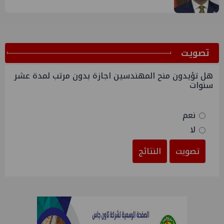
ﺗﺼﻮﻳﺖ
هل تؤيدون منح المهندسين اجازة بدون مرتب لمدة عشر
سنوات
نعم
لا
تصويت
النتائج