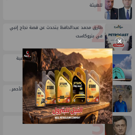
1
للهيئة
2
طارق محمد عبدالحافظ يتحدث عن قصة نجاح إنبي
في بتروكاست
×
3
خلال أيام: انطلاق ماراثون الجمعيات العمومية
لشركات قطاع البترول
4
محمد رضوان: من المتوسط للصعيد والبحر الأحمر..
18 عام من الاستكشاف
5
إيني تعين مديراً جديد لها في مصر