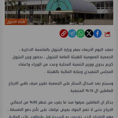
هيئة البترول
شارك
تعقد اليوم الاربعاء بمقر وزارة البترول بالعاصمة الادارية ،
الجمعية العمومية للهيئة العامة للبترول ، بحضور وزير البترول
كريم بدوي ووزير التنمية المحلية وعدد من الوزراء واعضاء
المجلس التنفيذي ونيابة المالية بالهيئة .
وسيتم بعد اسدال الستار على الجمعية تقرير صرف باقي الارباح
للعاملين ال ‎%‎10 المتبقية .
يذكر ان العاملين صرفوا منذ ما يقرب من شهر ‎%‎90 من اجمالي
الارباح حتى لا تقم البنوك بفرض غرامات على تأخر دفع الاقساط ،
وهو الاقتراح الذي تقدمت به السيدة امل طنطاوي نائب المالية